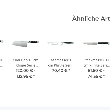
Ähnliche Art
er
Chai Dao 16 cm
Käsemesser 15
Steakmesser 12
nge
Klinge Serie
cm Klinge Serie
cm Klinge Serie
on
Alpha von Güde
Alpha von Güde
Alpha von Güde
120,00 € -
70,40 €
*
61,60 € -
132,95 €
*
74,55 €
*