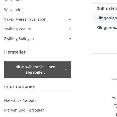
Produkteig
Wert
Griffmateri
Wetzsteine
Klingenlän
Yaxell Messer aus Japan
Klingenmat
Zwilling Beauty
Zwilling Solingen
Hersteller
Bitte wählen Sie einen
Hersteller.
Informationen
Au
Herzstück Rezepte
1
Se
Marken und Hersteller