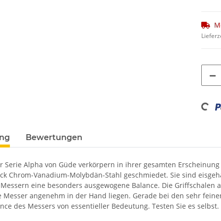
M
Lieferz
Loading...
ung
Bewertungen
r Serie Alpha von Güde verkörpern in ihrer gesamten Erscheinung S
ck Chrom-Vanadium-Molybdän-Stahl geschmiedet. Sie sind eisgehär
 Messern eine besonders ausgewogene Balance. Die Griffschalen a
e Messer angenehm in der Hand liegen. Gerade bei den sehr feine
nce des Messers von essentieller Bedeutung. Testen Sie es selbst.