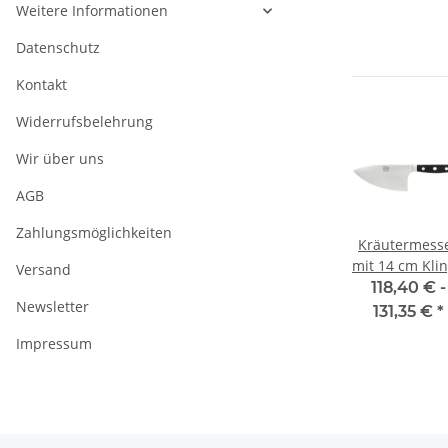
Weitere Informationen
Datenschutz
Kontakt
Widerrufsbelehrung
Wir über uns
AGB
Zahlungsmöglichkeiten
sser
Buntmesser 9
Gemüsemesser
Kräutermess
nge
cm Klinge Serie
8 cm Klinge
mit 14 cm Kli
Versand
a von
Alpha von Güde
Serie Alpha von
Serie Alpha v
 -
75,20 €
*
58,40 € -
118,40 € -
Newsletter
Güde
Güde
€
*
71,35 €
*
131,35 €
*
Impressum