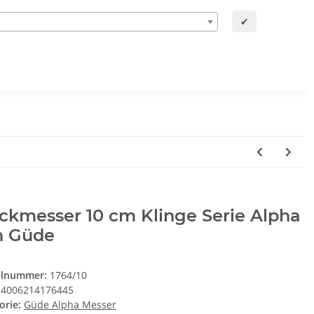
✔
ckmesser 10 cm Klinge Serie Alpha
n Güde
elnummer:
1764/10
4006214176445
orie:
Güde Alpha Messer