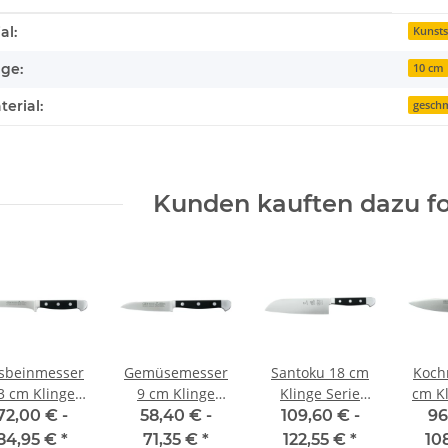
enschaft
al:
Kunsts
ge:
10 cm
erial:
gesch
Kunden kauften dazu fo
sbeinmesser
Gemüsemesser
Santoku 18 cm
Koch
3 cm Klinge
9 cm Klinge
Klinge Serie
cm Kl
rie Alpha von
Serie Alpha von
Alpha von Güde
Alph
72,00 € -
58,40 € -
109,60 € -
96
Güde
Güde
84,95 €
*
71,35 €
*
122,55 €
*
10