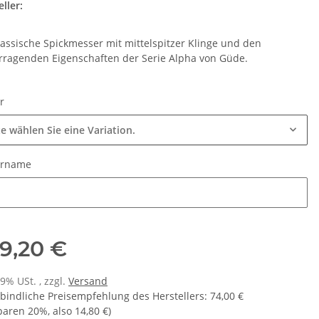
ller:
lassische Spickmesser mit mittelspitzer Klinge und den
rragenden Eigenschaften der Serie Alpha von Güde.
ur
te wählen Sie eine Variation.
urname
urname
9,20 €
19% USt. , zzgl.
Versand
bindliche Preisempfehlung des Herstellers
:
74,00 €
sparen
20%
, also
14,80 €
)