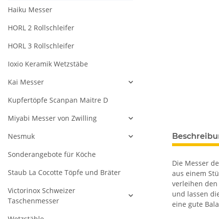
Haiku Messer
HORL 2 Rollschleifer
HORL 3 Rollschleifer
Ioxio Keramik Wetzstäbe
Kai Messer
Kupfertöpfe Scanpan Maitre D
Miyabi Messer von Zwilling
Nesmuk
Beschreib
Sonderangebote für Köche
Die Messer de
Staub La Cocotte Töpfe und Bräter
aus einem Stü
verleihen den
Victorinox Schweizer
und lassen di
Taschenmesser
eine gute Bala
Wetzstähle