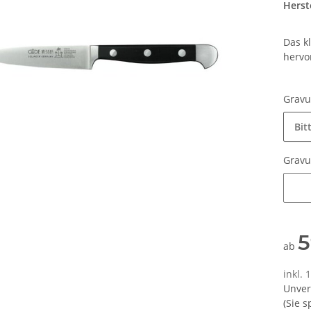
Herste
Das k
hervo
Grav
Bit
Grav
Grav
5
ab
inkl. 
Unver
(Sie 