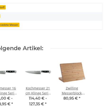
toff
miedete Messer
lgende Artikel:
messer 16
Kochmesser 21
Zwilling
inge Serie
cm Klinge Serie
Messerblock,
a von Güde
Alpha von Güde
Bambus
,00 € -
114,40 € -
80,95 €
*
8,95 €
*
127,35 €
*