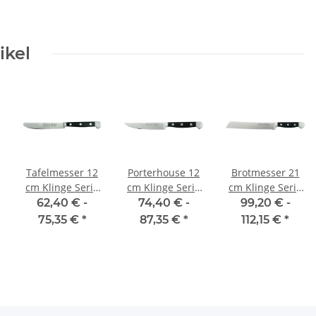
ikel
Tafelmesser 12
Porterhouse 12
Brotmesser 21
cm Klinge Serie
cm Klinge Serie
cm Klinge Serie
Alpha von Güde
Alpha von Güde
Alpha von Güde
62,40 € -
74,40 € -
99,20 € -
75,35 €
*
87,35 €
*
112,15 €
*