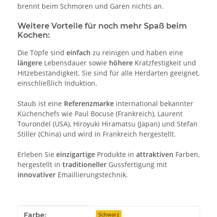
brennt beim Schmoren und Garen nichts an.
Weitere Vorteile für noch mehr Spaß beim
Kochen:
Die Töpfe sind
einfach
zu reinigen und haben eine
längere
Lebensdauer sowie
höhere
Kratzfestigkeit und
Hitzebeständigkeit. Sie sind für alle Herdarten geeignet,
einschließlich Induktion.
Staub ist eine
Referenzmarke
international bekannter
Küchenchefs wie Paul Bocuse (Frankreich), Laurent
Tourondel (USA), Hiroyuki Hiramatsu (Japan) und Stefan
Stiller (China) und wird in Frankreich hergestellt.
Erleben Sie
einzigartige
Produkte in
attraktiven
Farben,
hergestellt in
traditioneller
Gussfertigung mit
innovativer
Emaillierungstechnik.
Produkteigenschaft
Wert
Farbe:
Schwarz