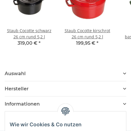
Staub Cocotte schwarz
Staub Cocotte kirschrot
26 cm rund 5,2 l
26 cm rund 5,2 l
ba
319,00 €
*
199,95 €
*
Auswahl
Hersteller
Informationen
Wie wir Cookies & Co nutzen