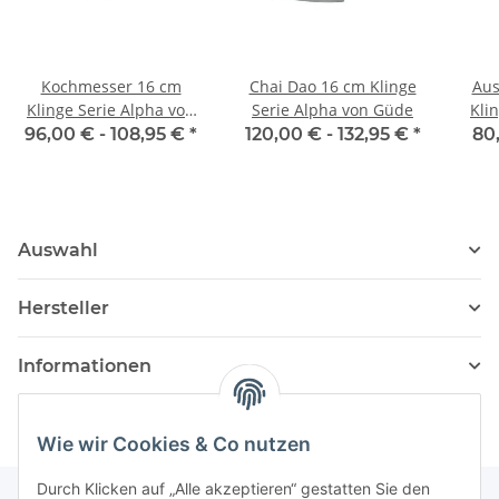
Kochmesser 16 cm
Chai Dao 16 cm Klinge
Aus
Klinge Serie Alpha von
Serie Alpha von Güde
Kli
Güde
96,00 € -
108,95 €
*
120,00 € -
132,95 €
*
80
Auswahl
Hersteller
Informationen
Wie wir Cookies & Co nutzen
Durch Klicken auf „Alle akzeptieren“ gestatten Sie den