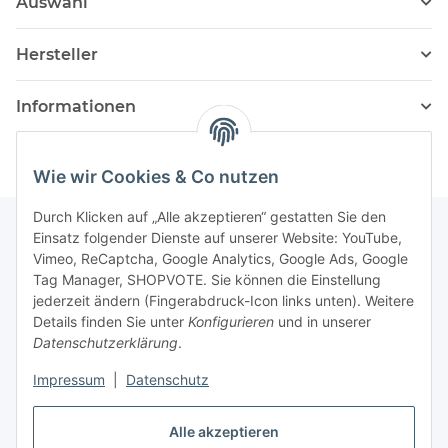
Auswahl
Hersteller
Informationen
Wie wir Cookies & Co nutzen
Durch Klicken auf „Alle akzeptieren“ gestatten Sie den
Einsatz folgender Dienste auf unserer Website: YouTube,
Vimeo, ReCaptcha, Google Analytics, Google Ads, Google
Newsletter Abonnieren
Tag Manager, SHOPVOTE. Sie können die Einstellung
jederzeit ändern (Fingerabdruck-Icon links unten). Weitere
Bitte senden Sie mir entsprechend Ihrer
Details finden Sie unter
Konfigurieren
und in unserer
Datenschutzerklärung
regelmäßig und jederzeit widerruflich
Datenschutzerklärung
.
Informationen zu Ihrem Produktsortiment per E-Mail zu.
Impressum
|
Datenschutz
Abonnieren
Alle akzeptieren
Newsletter Abonnieren