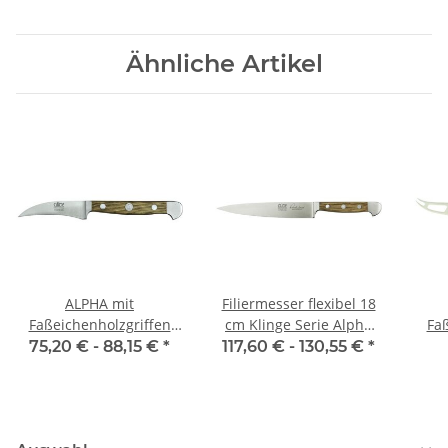
Ähnliche Artikel
ALPHA mit
Filiermesser flexibel 18
Faßeichenholzgriffen
cm Klinge Serie Alpha
Faß
Schälmesser
Fasseiche von Güde
75,20 € -
88,15 €
*
117,60 € -
130,55 €
*