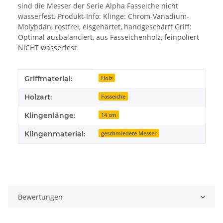
sind die Messer der Serie Alpha Fasseiche nicht
wasserfest. Produkt-Info: Klinge: Chrom-Vanadium-
Molybdän, rostfrei, eisgehärtet, handgeschärft Griff:
Optimal ausbalanciert, aus Fasseichenholz, feinpoliert
NICHT wasserfest
Produkteigenschaft
Wert
Griffmaterial:
Holz
Holzart:
Fasseiche
Klingenlänge:
14 cm
Klingenmaterial:
geschmiedete Messer
Bewertungen