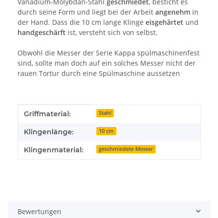
Vanadium-Molybdän-Stahl
geschmiedet
, besticht es
durch seine Form und liegt bei der Arbeit
angenehm
in
der Hand. Dass die 10 cm lange Klinge
eisgehärtet
und
handgeschärft
ist, versteht sich von selbst.
Obwohl die Messer der Serie Kappa spülmaschinenfest
sind, sollte man doch auf ein solches Messer nicht der
rauen Tortur durch eine Spülmaschine aussetzen
Produkteigenschaft
Wert
Griffmaterial:
Stahl
Klingenlänge:
10 cm
Klingenmaterial:
geschmiedete Messer
Bewertungen