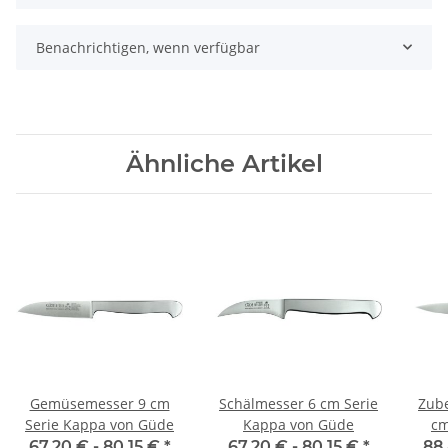
Benachrichtigen, wenn verfügbar
Ähnliche Artikel
Gemüsemesser 9 cm
Schälmesser 6 cm Serie
Zub
Serie Kappa von Güde
Kappa von Güde
cm
67,20 € -
80,15 €
*
67,20 € -
80,15 €
*
88,