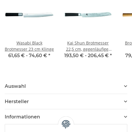
Wasabi Black
Kai Shun Brotmesser
Bro
Brotmesser 23 cm Klinge
22,5 cm, gegenläufiger
Wellenschliff
61,65 € -
74,60 €
*
193,50 € -
206,45 €
*
79
Auswahl
Hersteller
Informationen