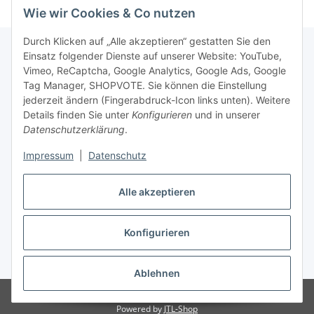
Wie wir Cookies & Co nutzen
Durch Klicken auf „Alle akzeptieren“ gestatten Sie den
Einsatz folgender Dienste auf unserer Website: YouTube,
Vimeo, ReCaptcha, Google Analytics, Google Ads, Google
Newsletter Abonnieren
Tag Manager, SHOPVOTE. Sie können die Einstellung
jederzeit ändern (Fingerabdruck-Icon links unten). Weitere
Bitte senden Sie mir entsprechend Ihrer
Details finden Sie unter
Konfigurieren
und in unserer
Datenschutzerklärung
regelmäßig und jederzeit widerruflich
Datenschutzerklärung
.
Informationen zu Ihrem Produktsortiment per E-Mail zu.
Impressum
|
Datenschutz
Abonnieren
Alle akzeptieren
Newsletter Abonnieren
Konfigurieren
Vertrag widerrufen
* Alle Preise inkl. gesetzlicher USt., zzgl.
Versand
Ablehnen
© Matthias Herlitzius
Powered by
JTL-Shop