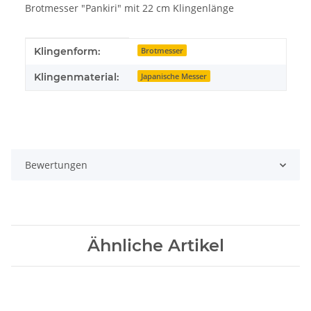
Brotmesser "Pankiri" mit 22 cm Klingenlänge
Produkteigenschaft
Wert
Klingenform:
Brotmesser
Klingenmaterial:
Japanische Messer
Bewertungen
Ähnliche Artikel