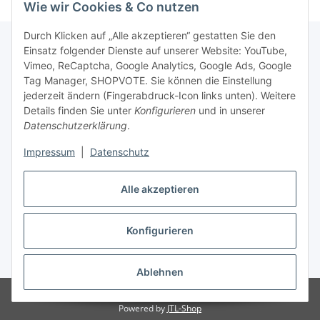
Wie wir Cookies & Co nutzen
Durch Klicken auf „Alle akzeptieren“ gestatten Sie den
Einsatz folgender Dienste auf unserer Website: YouTube,
Vimeo, ReCaptcha, Google Analytics, Google Ads, Google
Newsletter Abonnieren
Tag Manager, SHOPVOTE. Sie können die Einstellung
jederzeit ändern (Fingerabdruck-Icon links unten). Weitere
Bitte senden Sie mir entsprechend Ihrer
Details finden Sie unter
Konfigurieren
und in unserer
Datenschutzerklärung
regelmäßig und jederzeit widerruflich
Datenschutzerklärung
.
Informationen zu Ihrem Produktsortiment per E-Mail zu.
Impressum
|
Datenschutz
Abonnieren
Alle akzeptieren
Newsletter Abonnieren
Konfigurieren
Vertrag widerrufen
* Alle Preise inkl. gesetzlicher USt., zzgl.
Versand
Ablehnen
© Matthias Herlitzius
Powered by
JTL-Shop