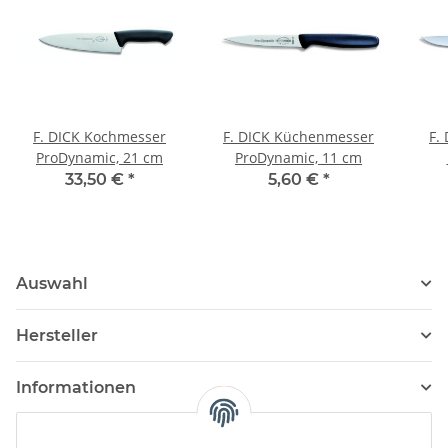
F. DICK Kochmesser
F. DICK Küchenmesser
F.
ProDynamic, 21 cm
ProDynamic, 11 cm
33,50 €
*
5,60 €
*
Auswahl
Hersteller
Informationen