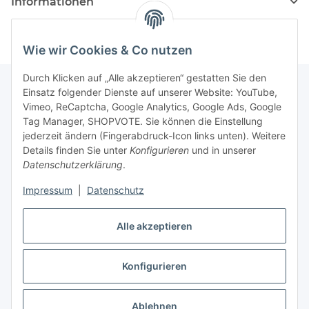
Informationen
Wie wir Cookies & Co nutzen
Durch Klicken auf „Alle akzeptieren“ gestatten Sie den
Einsatz folgender Dienste auf unserer Website: YouTube,
Vimeo, ReCaptcha, Google Analytics, Google Ads, Google
Newsletter Abonnieren
Tag Manager, SHOPVOTE. Sie können die Einstellung
jederzeit ändern (Fingerabdruck-Icon links unten). Weitere
Bitte senden Sie mir entsprechend Ihrer
Details finden Sie unter
Konfigurieren
und in unserer
Datenschutzerklärung
regelmäßig und jederzeit widerruflich
Datenschutzerklärung
.
Informationen zu Ihrem Produktsortiment per E-Mail zu.
Impressum
|
Datenschutz
Abonnieren
Alle akzeptieren
Newsletter Abonnieren
Konfigurieren
Vertrag widerrufen
* Alle Preise inkl. gesetzlicher USt., zzgl.
Versand
Ablehnen