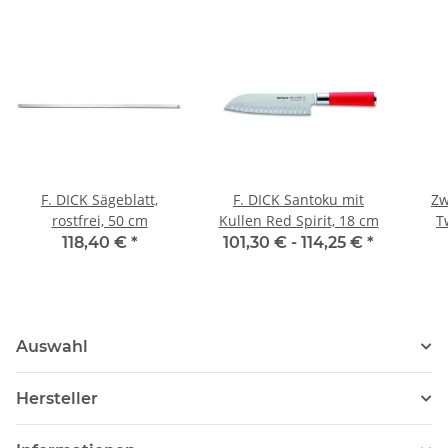
F. DICK Sägeblatt,
F. DICK Santoku mit
Zw
rostfrei, 50 cm
Kullen Red Spirit, 18 cm
T
118,40 €
*
101,30 € -
114,25 €
*
Auswahl
Hersteller