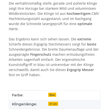
Die verhältnismäßig steife, gerade und polierte Klinge
zeigt ihre Vorzüge bei starkem Wild und voluminösen
Wildbretstücken. Die Klinge ist aus
hochwertigem
CMV
Hochleistungsstahl ausgestanzt, und im Nachgang
wurde die Schneide lasergeprüft für eine
optimale
Härte.
Das Ergebnis kann sich sehen lassen. Die
extreme
Schärfe dieses Ergogrip Stechmessers sorgt für
beste
Schneidergebnisse. Die breite Daumenauflage und der
ausgeprägte
Fingerschutz
machen ermüdungsfreies
Arbeiten sagenhaft einfach. Der ergonomische
Kunststoffgriff in blau ist untrennbar mit der Klinge
verschweißt, damit auch Sie dieses
Ergogrip Messer
fest im Griff haben.
Produkteigenschaft
Wert
Farbe:
Blau
Klingenlänge:
21 cm