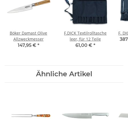
Böker Damast Olive
F.DICK Textilrolltasche
F. DI
Allzweckmesser
leer, für 12 Teile
387
147,95 €
*
61,00 €
*
Ähnliche Artikel