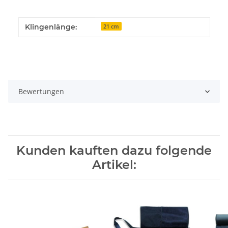
Produkteigenschaft
Wert
Klingenlänge:
21 cm
Bewertungen
Kunden kauften dazu folgende
Artikel: