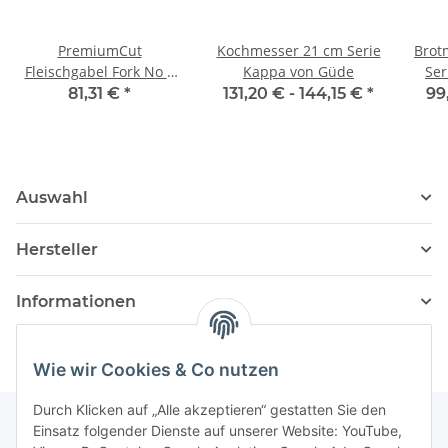
PremiumCut
Kochmesser 21 cm Serie
Brot
Fleischgabel Fork No 1
Kappa von Güde
Ser
Spicy Orange von
81,31 €
*
131,20 € -
144,15 €
*
99
Giesser
Auswahl
Hersteller
Informationen
Wie wir Cookies & Co nutzen
Durch Klicken auf „Alle akzeptieren“ gestatten Sie den
Einsatz folgender Dienste auf unserer Website: YouTube,