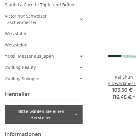
Staub La Cocotte Töpfe und Bräter
Victorinox Schweizer
Taschenmesser
Wetzstähle
Wetzsteine
Yaxell Messer aus Japan
Zwilling Beauty
ast
Kai Shun
Kai Shun
Kai Shun
Zwilling Solingen
Tranchiermesser
Santokumesser
Allzweckmess
sser
20 cm
18 cm
10 cm
€
*
166,50 € -
225,00 € -
103,50 € -
Hersteller
179,45 €
*
237,95 €
*
116,45 €
*
Bitte wählen Sie einen
Hersteller.
Informationen