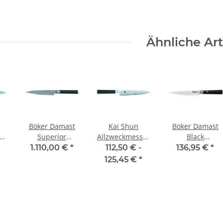
Ähnliche Art
Böker Damast
Kai Shun
Böker Damast
er
Superior
Allzweckmesser
Black
Allzweckmesser
15 cm
Allzweckmesser
1.110,00 €
*
112,50 € -
136,95 €
*
mit 15 cm Klinge
125,45 €
*