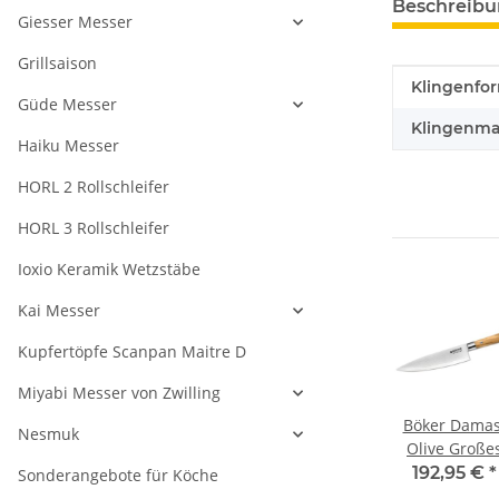
Beschreib
Giesser Messer
Grillsaison
Produkteig
Wert
Klingenfo
Güde Messer
Klingenmat
Haiku Messer
HORL 2 Rollschleifer
HORL 3 Rollschleifer
Ioxio Keramik Wetzstäbe
Kai Messer
Kupfertöpfe Scanpan Maitre D
Miyabi Messer von Zwilling
Böker Damas
Nesmuk
Olive Große
Kochmesse
192,95 €
*
Sonderangebote für Köche