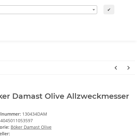
✔
ker Damast Olive Allzweckmesser
elnummer:
130434DAM
4045011053597
orie:
Böker Damast Olive
ller: