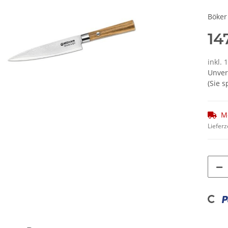
Böker
14
inkl.
Unver
(Sie 
M
Lieferz
Loading...