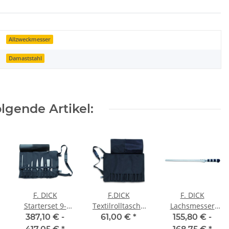
Allzweckmesser
Damaststahl
lgende Artikel:
F. DICK
F.DICK
F. DICK
Starterset 9-
Textilrolltasche
Lachsmesser
teilig
leer, für 12 Teile
mit Kullenschliff
387,10 € -
61,00 €
*
155,80 € -
1905, 32 cm