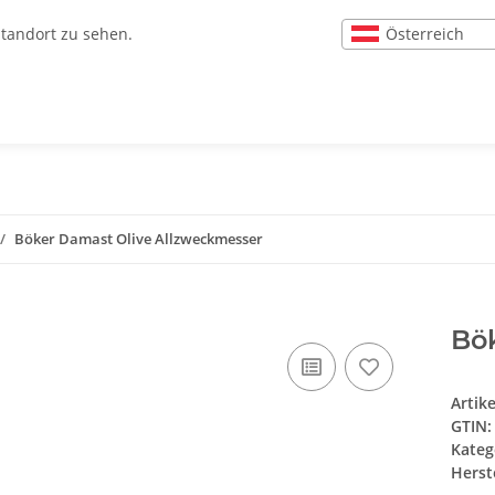
Österreich
Standort zu sehen.
Böker Damast Olive Allzweckmesser
Bö
Artik
GTIN:
Kateg
Herste