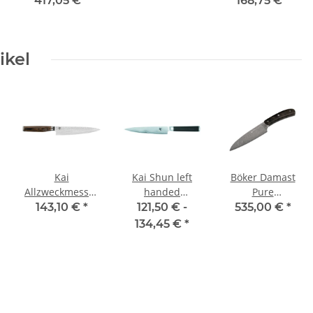
417,05 €
*
168,75 €
*
ikel
Kai
Kai Shun left
Böker Damast
Allzweckmesser
handed
Pure
15 cm Tim
Allzweckmesser
Allzweckmesser
143,10 €
*
121,50 € -
535,00 €
*
Mälzer Edition
15 cm
134,45 €
*