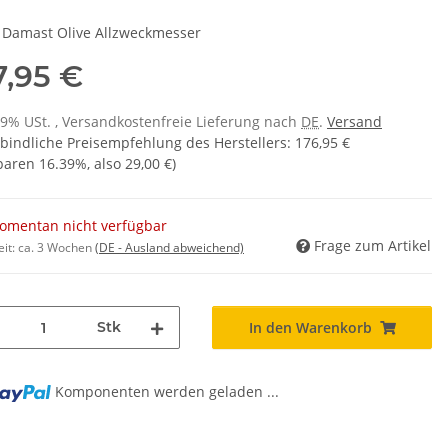
 Damast Olive Allzweckmesser
7,95 €
 19% USt. , Versandkostenfreie Lieferung nach
DE
.
Versand
bindliche Preisempfehlung des Herstellers
:
176,95 €
sparen
16.39%
, also
29,00 €
)
omentan nicht verfügbar
Frage zum Artikel
eit:
ca. 3 Wochen
(DE - Ausland abweichend)
Stk
In den Warenkorb
Komponenten werden geladen ...