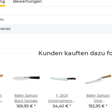
ung
Bewertungen
enschaft
rm:
erial:
Kunden kauften dazu fo
t
Böker Damast
F. DICK
Böker Damast
s
Black Santoku
Universalmesser
Olive
r
Superior, 26cm
Brotmesser
169,95 €
*
54,40 €
*
192,95 €
*