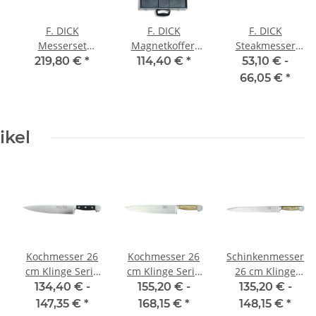
F. DICK
F. DICK
F. DICK
Messerset
Magnetkoffer,
Steakmesser
Premier Plus, 3-
leer
Premier Plus, 12
219,80 €
*
114,40 €
*
53,10 € -
teilig
cm
66,05 €
*
ikel
Kochmesser 26
Kochmesser 26
Schinkenmesser
cm Klinge Serie
cm Klinge Serie
26 cm Klinge
Alpha von Güde
Alpha Olive von
Serie Alpha
134,40 € -
155,20 € -
135,20 € -
Güde
Olive von Güde
147,35 €
*
168,15 €
*
148,15 €
*