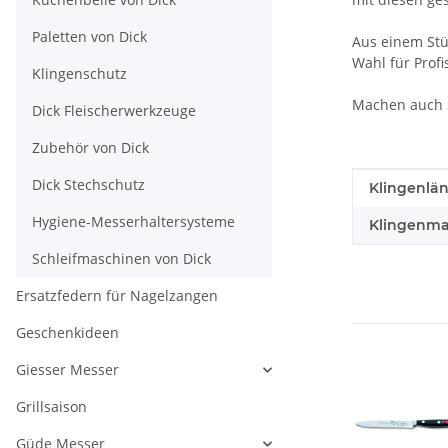
Paletten von Dick
Aus einem Stü
Wahl für Prof
Klingenschutz
Machen auch 
Dick Fleischerwerkzeuge
Zubehör von Dick
Dick Stechschutz
Produkteig
Wert
Klingenlän
Hygiene-Messerhaltersysteme
Klingenmat
Schleifmaschinen von Dick
Ersatzfedern für Nagelzangen
Geschenkideen
Giesser Messer
Grillsaison
Güde Messer