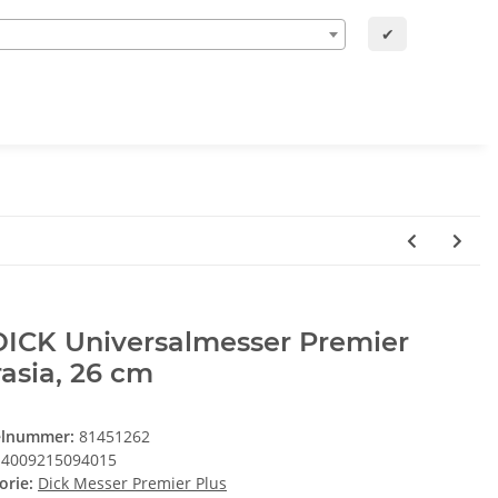
✔
DICK Universalmesser Premier
asia, 26 cm
elnummer:
81451262
4009215094015
orie:
Dick Messer Premier Plus