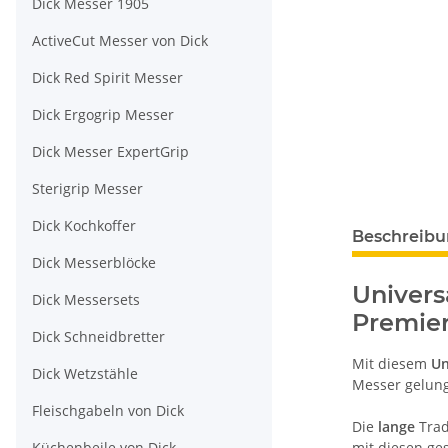
Dick Messer 1905
ActiveCut Messer von Dick
Dick Red Spirit Messer
Dick Ergogrip Messer
Dick Messer ExpertGrip
Sterigrip Messer
Dick Kochkoffer
Beschreib
Dick Messerblöcke
Univers
Dick Messersets
Premier
Dick Schneidbretter
Mit diesem
Un
Dick Wetzstähle
Messer gelung
Fleischgabeln von Dick
Die
lange
Trad
Küchenbeile von Dick
mit diesen ge