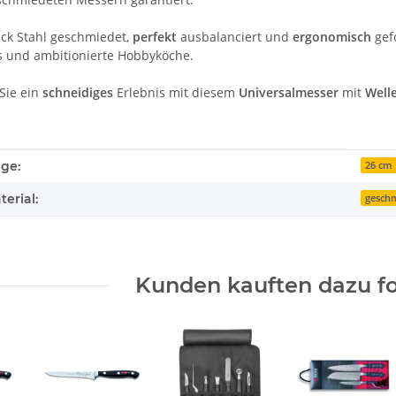
ck Stahl geschmiedet,
perfekt
ausbalanciert und
ergonomisch
gefo
is und ambitionierte Hobbyköche.
Sie ein
schneidiges
Erlebnis mit diesem
Universalmesser
mit
Welle
enschaft
ge:
26 cm
erial:
gesch
Kunden kauften dazu fo