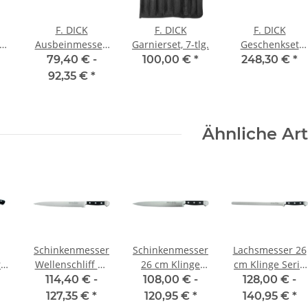
F. DICK
F. DICK
F. DICK
er
Ausbeinmesser,
Garnierset, 7-tlg.
Geschenkset
 13
steif Premier
Eurasia
79,40 € -
100,00 €
*
248,30 €
*
Plus, 13cm
92,35 €
*
Ähnliche Art
Schinkenmesser
Schinkenmesser
Lachsmesser 26
r
Wellenschliff 26
26 cm Klinge
cm Klinge Serie
,
cm Serie Alpha
Serie Alpha von
Alpha von Güde
114,40 € -
108,00 € -
128,00 € -
von Güde
Güde
127,35 €
*
120,95 €
*
140,95 €
*