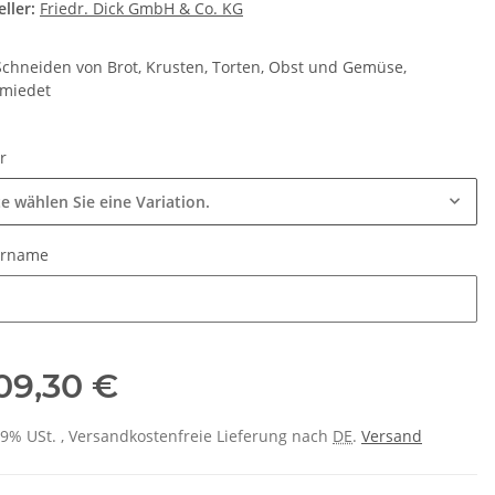
ller:
Friedr. Dick GmbH & Co. KG
chneiden von Brot, Krusten, Torten, Obst und Gemüse,
miedet
ur
te wählen Sie eine Variation.
urname
urname
09,30 €
 19% USt. , Versandkostenfreie Lieferung nach
DE
.
Versand