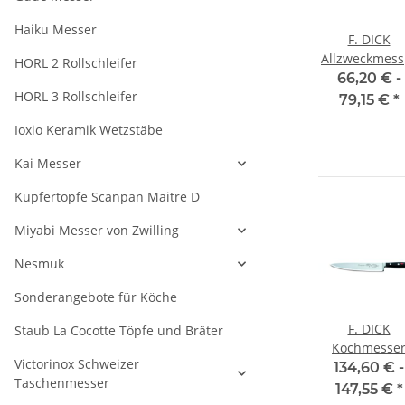
Haiku Messer
F. DICK
Allzweckmess
HORL 2 Rollschleifer
Premier Plus,
66,20 € -
HORL 3 Rollschleifer
cm
79,15 €
*
Ioxio Keramik Wetzstäbe
Kai Messer
Kupfertöpfe Scanpan Maitre D
Miyabi Messer von Zwilling
Nesmuk
Sonderangebote für Köche
F. DICK Santoku
Zwilling
F. DICK
Staub La Cocotte Töpfe und Bräter
esser
mit Kullenschliff
Professional S
Kochmesse
Victorinox Schweizer
26 cm
Eurasia, 18 cm
Kochmesser 26
Premier Plus
 -
111,40 € -
84,95 € -
134,60 € -
Taschenmesser
cm
26cm
€
*
124,35 €
*
97,90 €
*
147,55 €
*