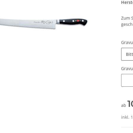
Herste
Zum S
gesch
Grav
Bit
Grav
Grav
1
ab
inkl.