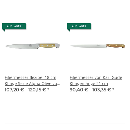
AUF LAGER
AUF LAGER
Filiermesser flexibel 18 cm
Filiermesser von Karl Güde
Klinge Serie Alpha Olive von
Klingenlänge 21 cm
Güde
107,20 € -
120,15 €
*
90,40 € -
103,35 €
*