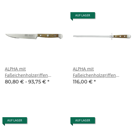
AUF LAGER
ALPHA mit
ALPHA mit
Faßeichenholzgriffen
Faßeichenholzgriffen
Steakmesser
Wetzstahl
80,80 € -
93,75 €
*
116,00 €
*
AUF LAGER
AUF LAGER