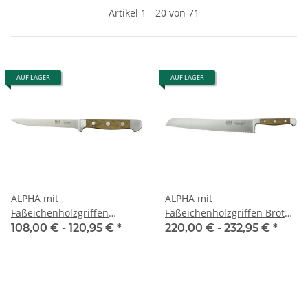
Artikel 1 - 20 von 71
AUF LAGER
AUF LAGER
ALPHA mit
ALPHA mit
Faßeichenholzgriffen
Faßeichenholzgriffen Brotm.
Ausbeinm. flex. (neu)
Franz Güde
108,00 € -
120,95 €
*
220,00 € -
232,95 €
*