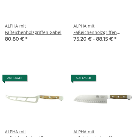
ALPHA mit
ALPHA mit
Faßeichenholzgriffen Gabel
Faßeichenholzgriffen
Gemüsemesser
80,80 €
*
75,20 € -
88,15 €
*
AUF LAGER
AUF LAGER
ALPHA mit
ALPHA mit