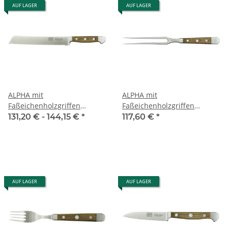
AUF LAGER
AUF LAGER
ALPHA mit
ALPHA mit
Faßeichenholzgriffen
Faßeichenholzgriffen
Brotmesser
Fleischgabel
131,20 € -
144,15 €
*
117,60 €
*
AUF LAGER
AUF LAGER