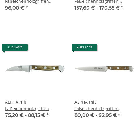
Faßeichenholzgriffen
Faßeichenholzgriffen
Käsemesser
Santoku Kulle
96,00 €
*
157,60 € -
170,55 €
*
AUF LAGER
AUF LAGER
ALPHA mit
ALPHA mit
Faßeichenholzgriffen
Faßeichenholzgriffen
Schälmesser
Spickmesser
75,20 € -
88,15 €
*
80,00 € -
92,95 €
*