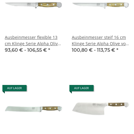
Ausbeinmesser flexible 13
Ausbeinmesser steif 16 cm
cm Klinge Serie Alpha Olive
Klinge Serie Alpha Olive von
von Güde
Güde
93,60 € -
106,55 €
*
100,80 € -
113,75 €
*
AUF LAGER
AUF LAGER