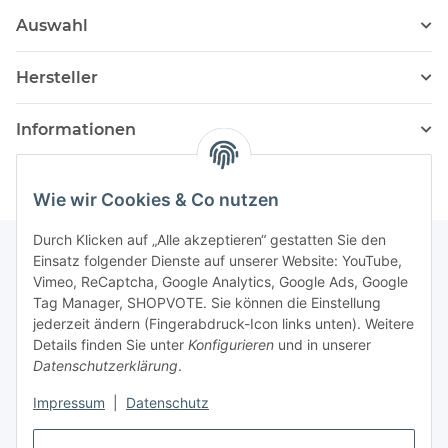
Auswahl
Hersteller
Informationen
Wie wir Cookies & Co nutzen
Durch Klicken auf „Alle akzeptieren“ gestatten Sie den
Einsatz folgender Dienste auf unserer Website: YouTube,
Vimeo, ReCaptcha, Google Analytics, Google Ads, Google
Newsletter Abonnieren
Tag Manager, SHOPVOTE. Sie können die Einstellung
jederzeit ändern (Fingerabdruck-Icon links unten). Weitere
Bitte senden Sie mir entsprechend Ihrer
Details finden Sie unter
Konfigurieren
und in unserer
Datenschutzerklärung
regelmäßig und jederzeit widerruflich
Datenschutzerklärung
.
Informationen zu Ihrem Produktsortiment per E-Mail zu.
Impressum
|
Datenschutz
Abonnieren