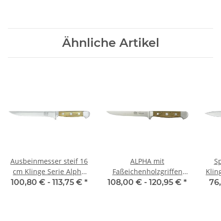
Ähnliche Artikel
Ausbeinmesser steif 16
ALPHA mit
S
cm Klinge Serie Alpha
Faßeichenholzgriffen
Klin
Olive von Güde
Ausbeinm. flex. (neu)
100,80 € -
113,75 €
*
108,00 € -
120,95 €
*
76