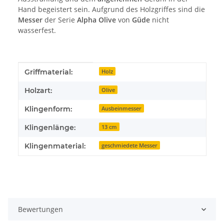
Hand begeistert sein. Aufgrund des Holzgriffes sind die
Messer
der Serie
Alpha Olive
von
Güde
nicht
wasserfest.
Produkteigenschaft
Wert
Griffmaterial:
Holz
Holzart:
Olive
Klingenform:
Ausbeinmesser
Klingenlänge:
13 cm
Klingenmaterial:
geschmiedete Messer
Bewertungen