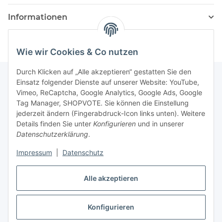
Informationen
Wie wir Cookies & Co nutzen
Durch Klicken auf „Alle akzeptieren“ gestatten Sie den
Einsatz folgender Dienste auf unserer Website: YouTube,
Vimeo, ReCaptcha, Google Analytics, Google Ads, Google
Newsletter Abonnieren
Tag Manager, SHOPVOTE. Sie können die Einstellung
jederzeit ändern (Fingerabdruck-Icon links unten). Weitere
Bitte senden Sie mir entsprechend Ihrer
Details finden Sie unter
Konfigurieren
und in unserer
Datenschutzerklärung
regelmäßig und jederzeit widerruflich
Datenschutzerklärung
.
Informationen zu Ihrem Produktsortiment per E-Mail zu.
Impressum
|
Datenschutz
Abonnieren
Alle akzeptieren
Newsletter Abonnieren
Konfigurieren
Vertrag widerrufen