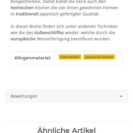
Klingenformen. Damit bietet die Serie auch den
heimischen
Köchen die von ihnen gewohnten Formen
in
traditionell
japanisch gefertigter Qualität.
In dieser Breite finden sich unter anderem Techniken
wie die des
Kullenschliffes
wieder, welche durch die
europäische
Messerfertigung beeinflusst wurden.
Produkteigenschaft
Wert
Damaststahl
Japanische Messer
Klingenmaterial:
Bewertungen
Ähnliche Artikel