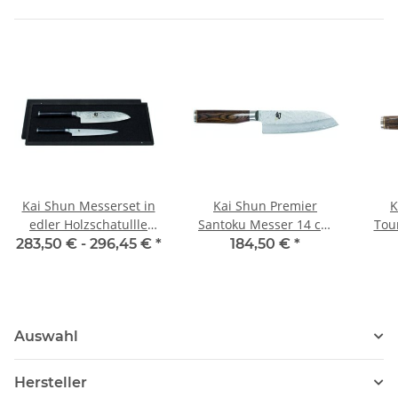
Kai Shun Messerset in
Kai Shun Premier
K
edler Holzschatullle
Santoku Messer 14 cm
Tou
(inkl. DM-0701 + DM-
Tim Mälzer Edition
T
283,50 € -
296,45 €
*
184,50 €
*
0702)
Auswahl
Hersteller