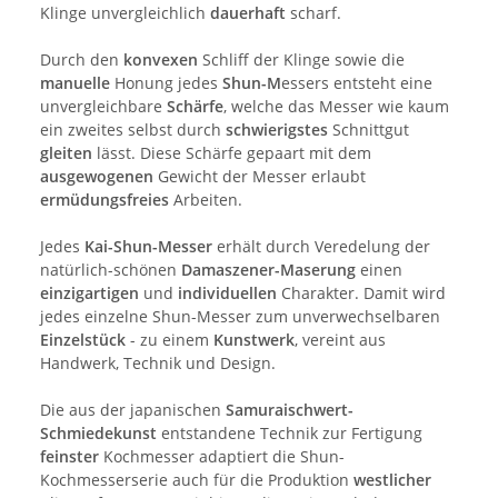
Klinge unvergleichlich
dauerhaft
scharf.
Durch den
konvexen
Schliff der Klinge sowie die
manuelle
Honung jedes
Shun-M
essers entsteht eine
unvergleichbare
Schärfe
, welche das Messer wie kaum
ein zweites selbst durch
schwierigstes
Schnittgut
gleiten
lässt. Diese Schärfe gepaart mit dem
ausgewogenen
Gewicht der Messer erlaubt
ermüdungsfreies
Arbeiten.
Jedes
Kai-Shun-Messer
erhält durch Veredelung der
natürlich-schönen
Damaszener-Maserung
einen
einzigartigen
und
individuellen
Charakter. Damit wird
jedes einzelne Shun-Messer zum unverwechselbaren
Einzelstück
- zu einem
Kunstwerk
, vereint aus
Handwerk, Technik und Design.
Die aus der japanischen
Samuraischwert-
Schmiedekunst
entstandene Technik zur Fertigung
feinster
Kochmesser adaptiert die Shun-
Kochmesserserie auch für die Produktion
westlicher