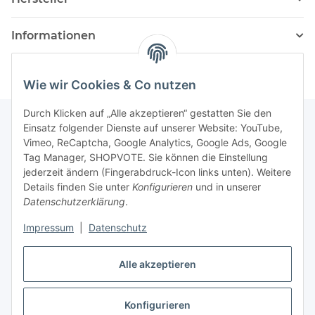
Informationen
Wie wir Cookies & Co nutzen
Durch Klicken auf „Alle akzeptieren“ gestatten Sie den
Einsatz folgender Dienste auf unserer Website: YouTube,
Vimeo, ReCaptcha, Google Analytics, Google Ads, Google
Newsletter Abonnieren
Tag Manager, SHOPVOTE. Sie können die Einstellung
jederzeit ändern (Fingerabdruck-Icon links unten). Weitere
Bitte senden Sie mir entsprechend Ihrer
Details finden Sie unter
Konfigurieren
und in unserer
Datenschutzerklärung
regelmäßig und jederzeit widerruflich
Datenschutzerklärung
.
Informationen zu Ihrem Produktsortiment per E-Mail zu.
Impressum
|
Datenschutz
Abonnieren
Alle akzeptieren
Newsletter Abonnieren
Konfigurieren
Vertrag widerrufen