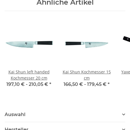
Ähnliche Artikel
Kai Shun left handed
Kai Shun Kochmesser 15
Yaxe
Kochmesser 20 cm
cm
197,10 € -
210,05 €
*
166,50 € -
179,45 €
*
Auswahl
Hersteller