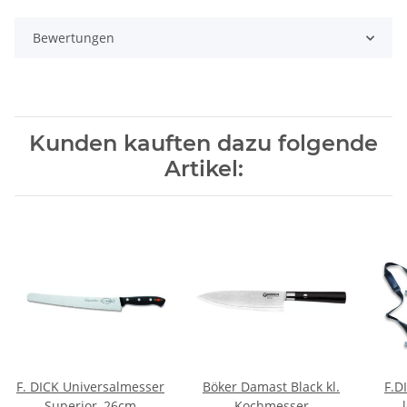
Bewertungen
Kunden kauften dazu folgende
Artikel:
F. DICK Universalmesser
Böker Damast Black kl.
F.D
Superior, 26cm
Kochmesser