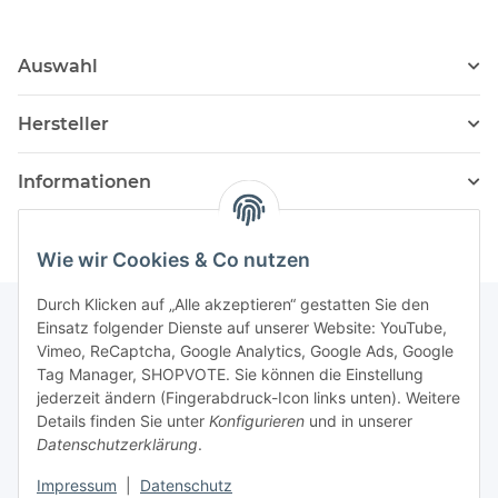
Auswahl
Hersteller
Informationen
Wie wir Cookies & Co nutzen
Durch Klicken auf „Alle akzeptieren“ gestatten Sie den
Einsatz folgender Dienste auf unserer Website: YouTube,
Vimeo, ReCaptcha, Google Analytics, Google Ads, Google
Newsletter Abonnieren
Tag Manager, SHOPVOTE. Sie können die Einstellung
jederzeit ändern (Fingerabdruck-Icon links unten). Weitere
Bitte senden Sie mir entsprechend Ihrer
Details finden Sie unter
Konfigurieren
und in unserer
Datenschutzerklärung
regelmäßig und jederzeit widerruflich
Datenschutzerklärung
.
Informationen zu Ihrem Produktsortiment per E-Mail zu.
Impressum
|
Datenschutz