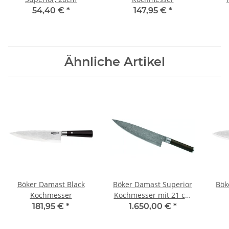
54,40 €
*
147,95 €
*
Ähnliche Artikel
Böker Damast Black
Böker Damast Superior
Bök
Kochmesser
Kochmesser mit 21 cm
Klinge
181,95 €
*
1.650,00 €
*