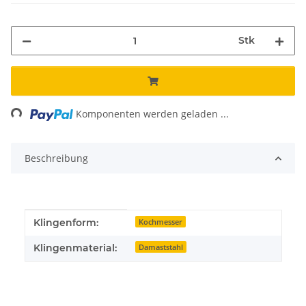
Stk
ing...
Komponenten werden geladen ...
Beschreibung
Produkteigenschaft
Wert
Klingenform:
Kochmesser
Klingenmaterial:
Damaststahl