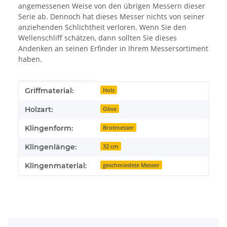
angemessenen Weise von den übrigen Messern dieser
Serie ab. Dennoch hat dieses Messer nichts von seiner
anziehenden Schlichtheit verloren. Wenn Sie den
Wellenschliff schätzen, dann sollten Sie dieses
Andenken an seinen Erfinder in Ihrem Messersortiment
haben.
Produkteigenschaft
Wert
Griffmaterial:
Holz
Holzart:
Olive
Klingenform:
Brotmesser
Klingenlänge:
32 cm
Klingenmaterial:
geschmiedete Messer