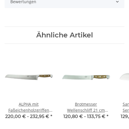
Bewertungen
Ähnliche Artikel
ALPHA mit
Brotmesser
San
Faßeichenholzgriffen
Wellenschliff 21 cm
Ser
Brotm. Franz Güde
Klinge Serie Alpha Olive
220,00 € -
232,95 €
*
120,80 € -
133,75 €
*
129
von Güde