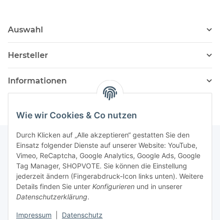
Auswahl
Hersteller
Informationen
Wie wir Cookies & Co nutzen
Durch Klicken auf „Alle akzeptieren“ gestatten Sie den
Einsatz folgender Dienste auf unserer Website: YouTube,
Vimeo, ReCaptcha, Google Analytics, Google Ads, Google
Newsletter Abonnieren
Tag Manager, SHOPVOTE. Sie können die Einstellung
jederzeit ändern (Fingerabdruck-Icon links unten). Weitere
Bitte senden Sie mir entsprechend Ihrer
Details finden Sie unter
Konfigurieren
und in unserer
Datenschutzerklärung
regelmäßig und jederzeit widerruflich
Datenschutzerklärung
.
Informationen zu Ihrem Produktsortiment per E-Mail zu.
Impressum
|
Datenschutz