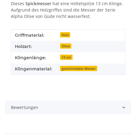
Dieses
Spickmesser
hat eine mittelspitze 13 cm Klinge.
Aufgrund des Holzgriffes sind die Messer der Serie
Alpha Olive von Güde nicht wasserfest.
Produkteigenschaft
Wert
Griffmaterial:
Holz
Holzart:
Olive
Klingenlänge:
13 cm
Klingenmaterial:
geschmiedete Messer
Bewertungen