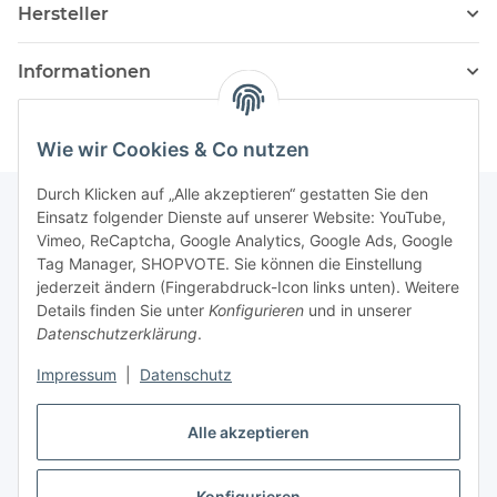
Hersteller
Informationen
Wie wir Cookies & Co nutzen
Durch Klicken auf „Alle akzeptieren“ gestatten Sie den
Einsatz folgender Dienste auf unserer Website: YouTube,
Vimeo, ReCaptcha, Google Analytics, Google Ads, Google
Newsletter Abonnieren
Tag Manager, SHOPVOTE. Sie können die Einstellung
jederzeit ändern (Fingerabdruck-Icon links unten). Weitere
Bitte senden Sie mir entsprechend Ihrer
Details finden Sie unter
Konfigurieren
und in unserer
Datenschutzerklärung
regelmäßig und jederzeit widerruflich
Datenschutzerklärung
.
Informationen zu Ihrem Produktsortiment per E-Mail zu.
Impressum
|
Datenschutz
Abonnieren
Alle akzeptieren
Newsletter Abonnieren
Konfigurieren