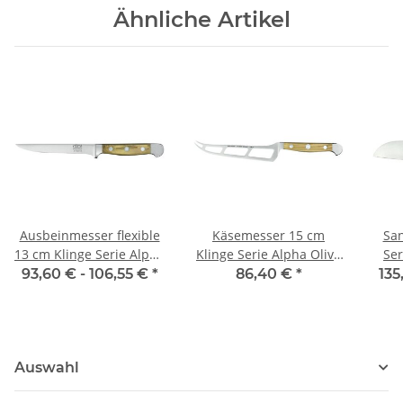
Ähnliche Artikel
Ausbeinmesser flexible
Käsemesser 15 cm
San
13 cm Klinge Serie Alpha
Klinge Serie Alpha Olive
Ser
Olive von Güde
von Güde
93,60 € -
106,55 €
*
86,40 €
*
135
Auswahl