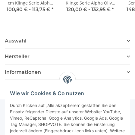
cm Klinge Serie Alpha
Klinge Serie Alpha Olive
Ser
Olive von Güde
von Güde
100,80 € -
113,75 €
*
120,00 € -
132,95 €
*
148
Auswahl
Hersteller
Informationen
Wie wir Cookies & Co nutzen
Durch Klicken auf „Alle akzeptieren“ gestatten Sie den
Einsatz folgender Dienste auf unserer Website: YouTube,
Vimeo, ReCaptcha, Google Analytics, Google Ads, Google
Newsletter Abonnieren
Tag Manager, SHOPVOTE. Sie können die Einstellung
jederzeit ändern (Fingerabdruck-Icon links unten). Weitere