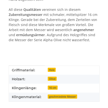
All diese
Qualitäten
vereinen sich in diesem
Zubereitungsmesser
mit schmaler, mittelspitzer 16 cm
Klinge. Gerade bei der Zubereitung, dem Zerteilen von
Fleisch sind diese Merkmale von großem Vorteil. Die
Arbeit mit dem Messer wird wesentlich
angenehmer
und
ermüdungsärmer
. Aufgrund des Holzgriffes sind
die Messer der Serie Alpha Olive nicht wasserfest.
Produkteigenschaft
Wert
Griffmaterial:
Holz
Holzart:
Olive
Klingenlänge:
16 cm
Klingenmaterial:
geschmiedete Messer