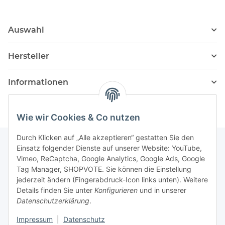
Auswahl
Hersteller
Informationen
Wie wir Cookies & Co nutzen
Durch Klicken auf „Alle akzeptieren“ gestatten Sie den
Einsatz folgender Dienste auf unserer Website: YouTube,
Vimeo, ReCaptcha, Google Analytics, Google Ads, Google
Newsletter Abonnieren
Tag Manager, SHOPVOTE. Sie können die Einstellung
jederzeit ändern (Fingerabdruck-Icon links unten). Weitere
Bitte senden Sie mir entsprechend Ihrer
Details finden Sie unter
Konfigurieren
und in unserer
Datenschutzerklärung
regelmäßig und jederzeit widerruflich
Datenschutzerklärung
.
Informationen zu Ihrem Produktsortiment per E-Mail zu.
Impressum
|
Datenschutz