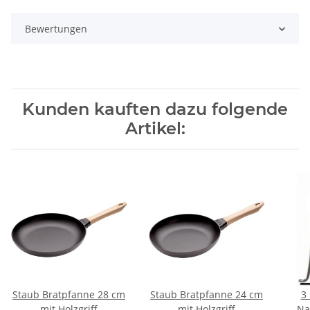
Bewertungen
Kunden kauften dazu folgende
Artikel:
Staub Bratpfanne 28 cm
Staub Bratpfanne 24 cm
3
mit Holzgriff
mit Holzgriff
Na