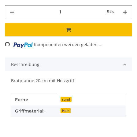
Stk
ing...
Komponenten werden geladen ...
Beschreibung
Bratpfanne 20 cm mit Holzgriff
Produkteigenschaft
Wert
Form:
rund
Griffmaterial:
Holz