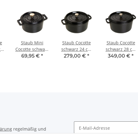
e
Staub Mini
Staub Cocotte
Staub Cocotte
 cm
Cocotte schwarz
schwarz 24 cm
schwarz 28 cm
10 cm rund 0,25
rund 3,8 l
rund 6,7 l
69,95 €
*
279,00 €
*
349,00 €
*
l
lärung
regelmäßig und
timent per E-Mail zu.
Newsletter Abonnieren