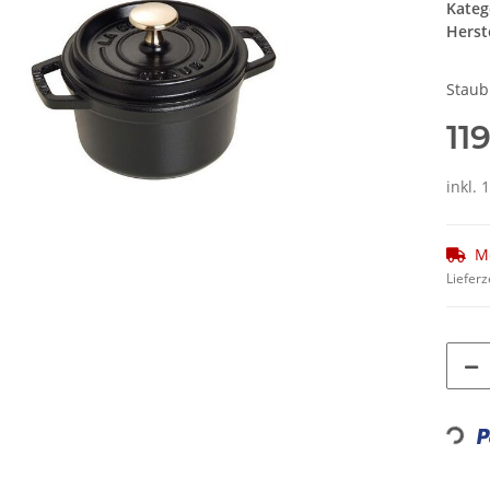
Kateg
Herste
Staub
11
inkl.
M
Lieferz
Loadi