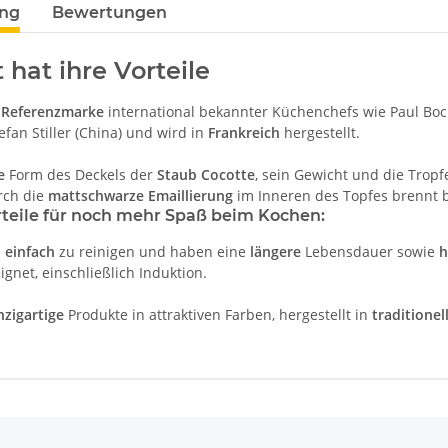
ung
Bewertungen
 hat ihre Vorteile
e
Referenzmarke
international bekannter Küchenchefs wie Paul Bocu
efan Stiller (China) und wird in
Frankreich
hergestellt.
e
Form des Deckels der
Staub Cocotte
, sein Gewicht und die Tropf
rch die
mattschwarze Emaillierung
im Inneren des Topfes brennt 
rteile für noch mehr Spaß beim Kochen:
d
einfach
zu reinigen und haben eine
längere
Lebensdauer sowie
h
gnet, einschließlich Induktion.
nzigartige
Produkte in attraktiven Farben, hergestellt in
traditionel
enschaft