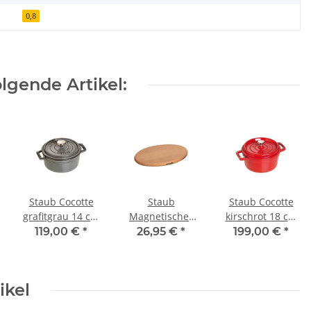
0,8
lgende Artikel:
Staub Cocotte
Staub
Staub Cocotte
grafitgrau 14 cm
Magnetischer
kirschrot 18 cm
rund 0,8 l
Topfuntersetzer
rund 1,7 l
119,00 €
*
26,95 €
*
199,00 €
*
15x11 cm Holz
ikel