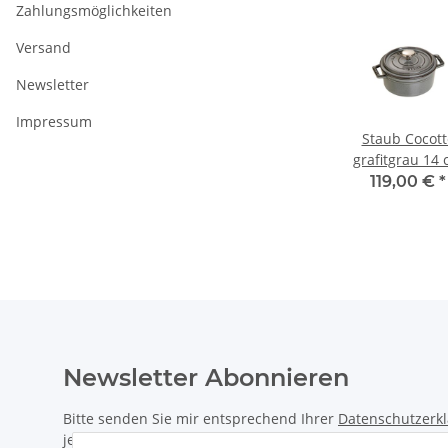
Zahlungsmöglichkeiten
Versand
Newsletter
Impressum
otte
Staub Cocotte
Staub Cocotte
Staub Cocott
3 cm
schwarz 27 cm
schwarz 31 cm
grafitgrau 14
 l
oval 3,2 l
oval 5,5 l
rund 0,8 l
 €
*
269,00 €
*
339,00 €
*
119,00 €
*
Newsletter Abonnieren
Bitte senden Sie mir entsprechend Ihrer
Datenschutzerk
jederzeit widerruflich Informationen zu Ihrem Produktsor