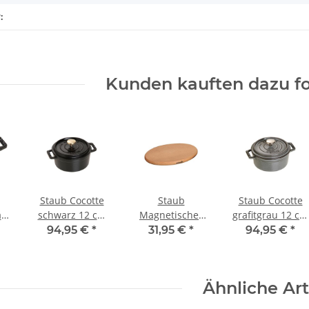
:
Kunden kauften dazu fo
Staub Cocotte
Staub
Staub Cocotte
rz
schwarz 12 cm
Magnetischer
grafitgrau 12 cm
25
rund 0,4 l
Topfuntersetzer
rund 0,4 l
94,95 €
*
31,95 €
*
94,95 €
*
21 x 15 cm Holz
Ähnliche Art