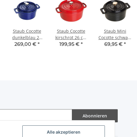
Staub Cocotte
Staub Cocotte
Staub Mini
dunkelblau 22
kirschrot 26 cm
Cocotte schwarz
cm rund 2,6 l
rund 5,2 l
10 cm rund 0,25
269,00 €
*
199,95 €
*
69,95 €
*
l
Abonnieren
Alle akzeptieren