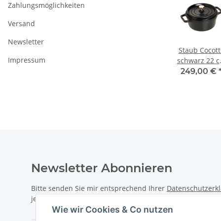
Zahlungsmöglichkeiten
Versand
Newsletter
otte
Staub Cocotte
Staub Cocotte
Staub Cocott
Impressum
6 cm
grafitgrau 26 cm
grafitgrau 28 cm
schwarz 22 
 l
rund 5,2 l
rund 6,7 l
rund 2,6 l
€
*
319,00 €
*
349,00 €
*
249,00 €
Newsletter Abonnieren
Bitte senden Sie mir entsprechend Ihrer
Datenschutzerk
jederzeit widerruflich Informationen zu Ihrem Produktsor
Wie wir Cookies & Co nutzen