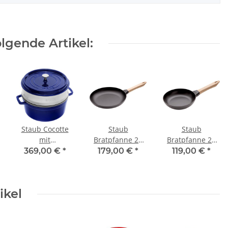
lgende Artikel:
Staub Cocotte
Staub
Staub
mit
Bratpfanne 28
Bratpfanne 20
Dämpfeinsatz
cm mit Holzgriff
cm mit Holzgriff
369,00 €
*
179,00 €
*
119,00 €
*
dunkelblau 26
cm rund 5,2 l
ikel