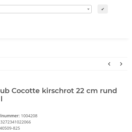
✔
ub Cocotte kirschrot 22 cm rund
l
elnummer:
1004208
3272341022066
40509-825