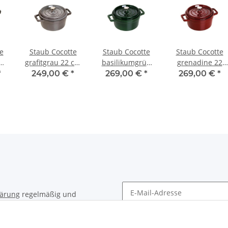
e
Staub Cocotte
Staub Cocotte
Staub Cocotte
cm
grafitgrau 22 cm
basilikumgrün
grenadine 22
rund 2,6 l
22 cm rund 2,6 l
cm rund 2,6 l
*
249,00 €
*
269,00 €
*
269,00 €
*
lärung
regelmäßig und
timent per E-Mail zu.
Newsletter Abonnieren