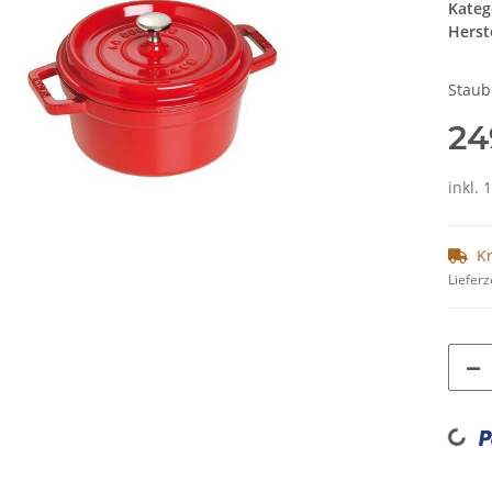
Kateg
Herste
Staub
24
inkl.
K
Lieferz
Loading...