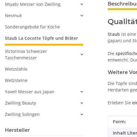
Beschreib
Miyabi Messer von Zwilling
Nesmuk
Qualität
Sonderangebote für Köche
Staub
ist ein
Staub La Cocotte Töpfe und Bräter
(Japan) und St
Victorinox Schweizer
Die
spezifisch
Taschenmesser
entweicht. Du
Wetzstähle
Weitere Vo
Wetzsteine
Die Töpfe sin
Herdarten geei
Yaxell Messer aus Japan
Erleben Sie
ei
Zwilling Beauty
Zwilling Solingen
Produkteig
Wert
Form:
Hersteller
Inhalt Liter