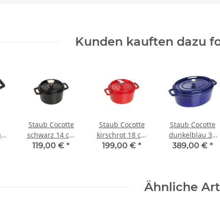
Kunden kauften dazu fo
Staub Cocotte
Staub Cocotte
Staub Cocotte
rz
schwarz 14 cm
kirschrot 18 cm
dunkelblau 33
25
rund 0,8 l
rund 1,7 l
cm oval 6,7 l
119,00 €
*
199,00 €
*
389,00 €
*
Ähnliche Art