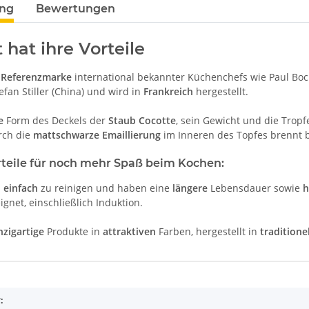
ung
Bewertungen
 hat ihre Vorteile
e
Referenzmarke
international bekannter Küchenchefs wie Paul Bocu
efan Stiller (China) und wird in
Frankreich
hergestellt.
e
Form des Deckels der
Staub Cocotte
, sein Gewicht und die Tropf
rch die
mattschwarze Emaillierung
im Inneren des Topfes brennt 
rteile für noch mehr Spaß beim Kochen:
d
einfach
zu reinigen und haben eine
längere
Lebensdauer sowie
h
gnet, einschließlich Induktion.
nzigartige
Produkte in
attraktiven
Farben, hergestellt in
traditione
enschaft
: