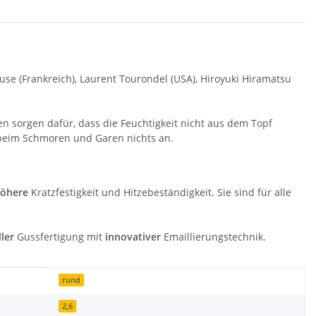
se (Frankreich), Laurent Tourondel (USA), Hiroyuki Hiramatsu
en sorgen dafür, dass die Feuchtigkeit nicht aus dem Topf
beim Schmoren und Garen nichts an.
öhere
Kratzfestigkeit und Hitzebeständigkeit. Sie sind für alle
ller
Gussfertigung mit
innovativer
Emaillierungstechnik.
rund
2,6