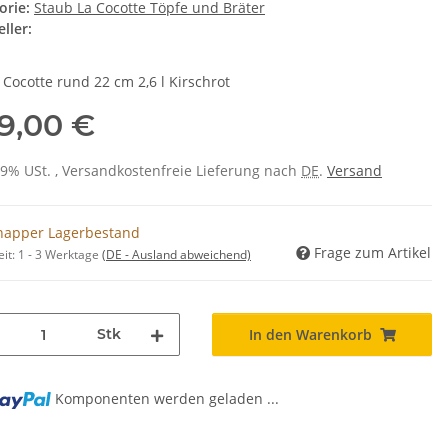
orie:
Staub La Cocotte Töpfe und Bräter
ller:
 Cocotte rund 22 cm 2,6 l Kirschrot
9,00 €
 19% USt. , Versandkostenfreie Lieferung nach
DE
.
Versand
napper Lagerbestand
Frage zum Artikel
eit:
1 - 3 Werktage
(DE - Ausland abweichend)
Stk
In den Warenkorb
Komponenten werden geladen ...