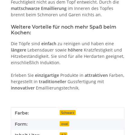
Feuchtigkeit nicht aus dem Topf entweicht. Durch die
mattschwarze Emaillierung
im Inneren des Topfes
brennt beim Schmoren und Garen nichts an.
Weitere Vorteile für noch mehr Spaß beim
Kochen:
Die Töpfe sind
einfach
zu reinigen und haben eine
längere
Lebensdauer sowie
höhere
Kratzfestigkeit und
Hitzebeständigkeit. Sie sind für alle Herdarten geeignet,
einschließlich Induktion.
Erleben Sie
einzigartige
Produkte in
attraktiven
Farben,
hergestellt in
traditioneller
Gussfertigung mit
innovativer
Emaillierungstechnik.
Produkteigenschaft
Wert
Farbe:
Schwarz
Form:
oval
4,2