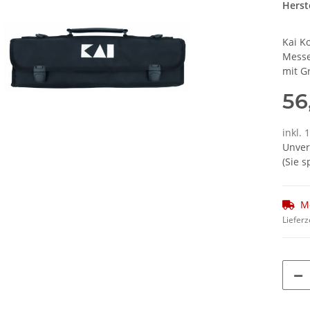
Herste
Kai K
Messe
mit G
56
inkl. 
Unver
(Sie 
M
Lieferz
Loading