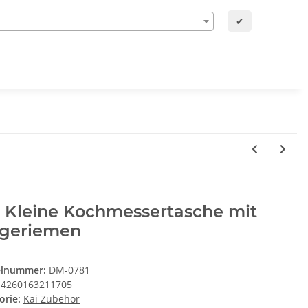
✔
i Kleine Kochmessertasche mit
ageriemen
elnummer:
DM-0781
4260163211705
orie:
Kai Zubehör