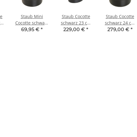
e
Staub Mini
Staub Cocotte
Staub Cocotte
t
Cocotte schwarz
schwarz 23 cm
schwarz 24 cm
10 cm rund 0,25
oval 2,35 l
rund 3,8 l
69,95 €
*
229,00 €
*
279,00 €
*
l