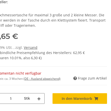
ller:
ochmessertasche für maximal 3 große und 2 kleine Messer. Die
r werden in der Tasche durch ein Klettsystem fixiert. Transport
riff oder Trageriemen.
,65 €
19% USt. , zzgl.
Versand
bindliche Preisempfehlung des Herstellers
:
62,95 €
sparen
10.01%
, also
6,30 €
)
omentan nicht verfügbar
Frage zum Artikel
eit:
ca. 3 Wochen
(DE - Ausland abweichend)
Stk
In den Warenkorb
...