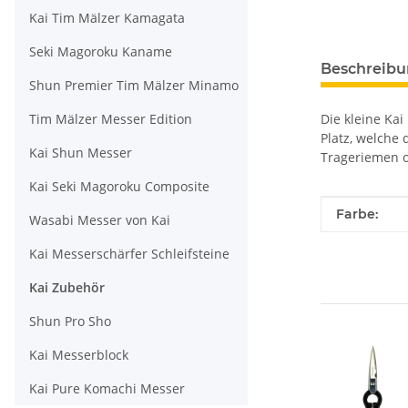
Kai Tim Mälzer Kamagata
Seki Magoroku Kaname
Beschreib
Shun Premier Tim Mälzer Minamo
Tim Mälzer Messer Edition
Die kleine Kai
Platz, welche
Kai Shun Messer
Trageriemen o
Kai Seki Magoroku Composite
Produkteig
Wert
Farbe:
Wasabi Messer von Kai
Kai Messerschärfer Schleifsteine
Kai Zubehör
Shun Pro Sho
Kai Messerblock
Kai Pure Komachi Messer