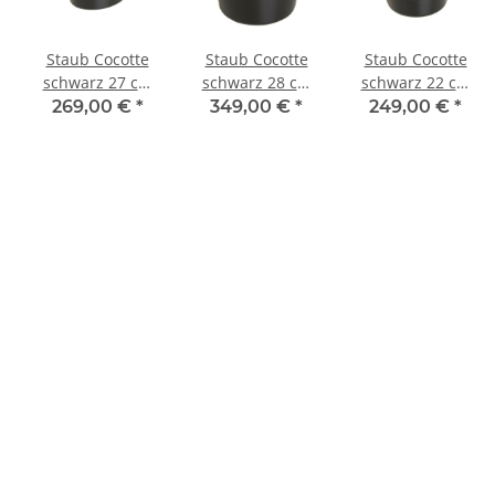
Staub Cocotte
Staub Cocotte
Staub Cocotte
schwarz 27 cm
schwarz 28 cm
schwarz 22 cm
oval 3,2 l
rund 6,7 l
rund 2,6 l
269,00 €
*
349,00 €
*
249,00 €
*