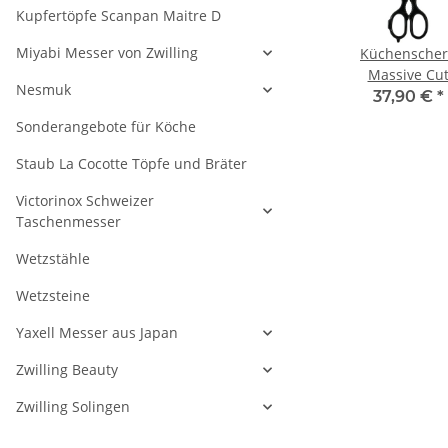
Kupfertöpfe Scanpan Maitre D
Miyabi Messer von Zwilling
otte
Staub Cocotte
Staub Cocotte
Küchenscher
2 cm
schwarz 14 cm
schwarz 16 cm
Massive Cu
Nesmuk
 l
rund 0,8 l
rund 1,2 l
Schwarz
€
*
119,00 €
*
149,00 €
*
37,90 €
*
Sonderangebote für Köche
Staub La Cocotte Töpfe und Bräter
Victorinox Schweizer
Taschenmesser
Wetzstähle
Wetzsteine
Yaxell Messer aus Japan
Zwilling Beauty
Zwilling Solingen