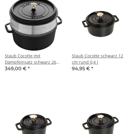
Staub Cocotte mit
Staub Cocotte schwarz 12
Dämpfeinsatz schwarz 26
cm rund 0,4 l
cm rund 5,2 l
349,00 €
*
94,95 €
*