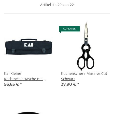
Artikel 1 - 20 von 22
AUF LAGER
Kai Kleine
Küchenschere Massive Cut
Kochmessertasche mit
Schwarz
Trageriemen
56,65 €
*
37,90 €
*