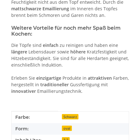
Feuchtigkeit nicht aus dem Topf entweicht. Durch die
mattschwarze Emaillierung
im Inneren des Topfes
brennt beim Schmoren und Garen nichts an.
Weitere Vorteile für noch mehr Spaß beim
Kochen:
Die Töpfe sind
einfach
zu reinigen und haben eine
längere
Lebensdauer sowie
höhere
Kratzfestigkeit und
Hitzebeständigkeit. Sie sind für alle Herdarten geeignet,
einschließlich Induktion.
Erleben Sie
einzigartige
Produkte in
attraktiven
Farben,
hergestellt in
traditioneller
Gussfertigung mit
innovativer
Emaillierungstechnik.
Produkteigenschaft
Wert
Farbe:
Schwarz
Form:
oval
3,2