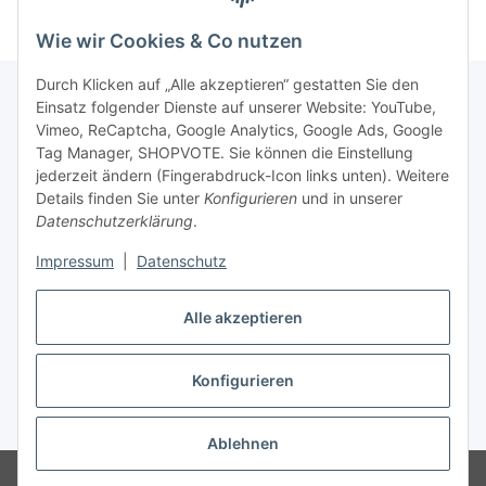
Wie wir Cookies & Co nutzen
Durch Klicken auf „Alle akzeptieren“ gestatten Sie den
Einsatz folgender Dienste auf unserer Website: YouTube,
Vimeo, ReCaptcha, Google Analytics, Google Ads, Google
Newsletter Abonnieren
Tag Manager, SHOPVOTE. Sie können die Einstellung
jederzeit ändern (Fingerabdruck-Icon links unten). Weitere
Bitte senden Sie mir entsprechend Ihrer
Details finden Sie unter
Konfigurieren
und in unserer
Datenschutzerklärung
regelmäßig und jederzeit widerruflich
Datenschutzerklärung
.
Informationen zu Ihrem Produktsortiment per E-Mail zu.
Impressum
|
Datenschutz
Abonnieren
Alle akzeptieren
Newsletter Abonnieren
Konfigurieren
Vertrag widerrufen
* Alle Preise inkl. gesetzlicher USt., zzgl.
Versand
Ablehnen
© Matthias Herlitzius