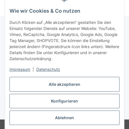
Wie wir Cookies & Co nutzen
Durch Klicken auf „Alle akzeptieren“ gestatten Sie den
Einsatz folgender Dienste auf unserer Website: YouTube,
Vimeo, ReCaptcha, Google Analytics, Google Ads, Google
Newsletter Abonnieren
Tag Manager, SHOPVOTE. Sie können die Einstellung
jederzeit ändern (Fingerabdruck-Icon links unten). Weitere
Bitte senden Sie mir entsprechend Ihrer
Details finden Sie unter
Konfigurieren
und in unserer
Datenschutzerklärung
regelmäßig und jederzeit widerruflich
Datenschutzerklärung
.
Informationen zu Ihrem Produktsortiment per E-Mail zu.
Impressum
|
Datenschutz
Abonnieren
Alle akzeptieren
Newsletter Abonnieren
Konfigurieren
Vertrag widerrufen
* Alle Preise inkl. gesetzlicher USt., zzgl.
Versand
Ablehnen
© Matthias Herlitzius