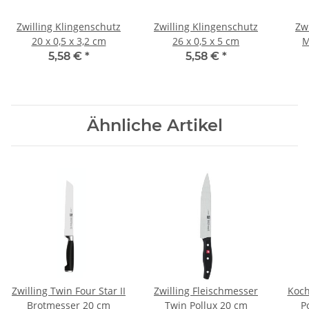
Zwilling Klingenschutz
Zwilling Klingenschutz
Zw
20 x 0,5 x 3,2 cm
26 x 0,5 x 5 cm
M
5,58 €
*
5,58 €
*
Ähnliche Artikel
Zwilling Twin Four Star II
Zwilling Fleischmesser
Koch
Brotmesser 20 cm
Twin Pollux 20 cm
P