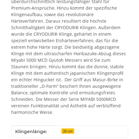
überdurchschnittlich leistungsfähiger Stahl für
Premium-Ansprüche. Hinzu kommt der spezifische
Klingenaufbau, sowie das revolutionäre
Härteverfahren. Daraus resultiert die höchste
Schnitthaltigkeit der CRYODUR® Klingen. Außerdem
wurde die CRYODUR® Klinge, gehärtet in einem
speziell entwickelten Eishärteverfahren, das für die
extrem hohe Härte sorgt. Die beidseitig abgezogene
Klinge mit dem ultrascharfen Honbazuke-Abzug dieses
Miyabi 5000 MCD Gyutoh Messers wird Sie zum
Staunen bringen. Hinzu kommt das die dünne, stabile
Klinge mit dem authentisch japanischen Klingenprofil
ein echter Hingucker ist. Der Griff aus Masur-Birke in
traditioneller „D-Form“ beschert Ihnen ausgewogene
Balance, optimale Kontrolle und ermüdungsfreies
Schneiden. Die Messer der Serie MIYABI 5000MCD
vereinen Funktionalität und Ästhetik auf verblüffend
harmonische Weise.
Produkteigenschaft
Wert
Klingenlänge:
20 cm