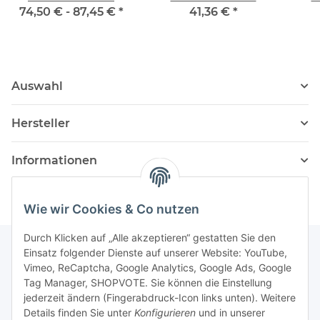
74,50 € -
87,45 €
*
41,36 €
*
Auswahl
Hersteller
Informationen
Wie wir Cookies & Co nutzen
Durch Klicken auf „Alle akzeptieren“ gestatten Sie den
Einsatz folgender Dienste auf unserer Website: YouTube,
Vimeo, ReCaptcha, Google Analytics, Google Ads, Google
Newsletter Abonnieren
Tag Manager, SHOPVOTE. Sie können die Einstellung
jederzeit ändern (Fingerabdruck-Icon links unten). Weitere
Bitte senden Sie mir entsprechend Ihrer
Details finden Sie unter
Konfigurieren
und in unserer