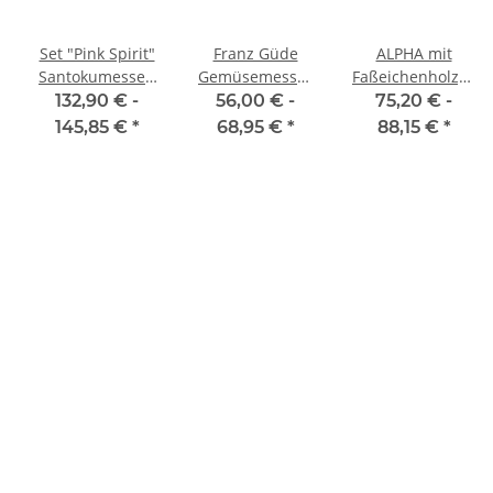
Set "Pink Spirit"
Franz Güde
ALPHA mit
Santokumesser,
Gemüsemesser
Faßeichenholzgriff
Officemesser
9 cm
Gemüsemesser
132,90 € -
56,00 € -
75,20 € -
von F. Dick
145,85 €
*
68,95 €
*
88,15 €
*