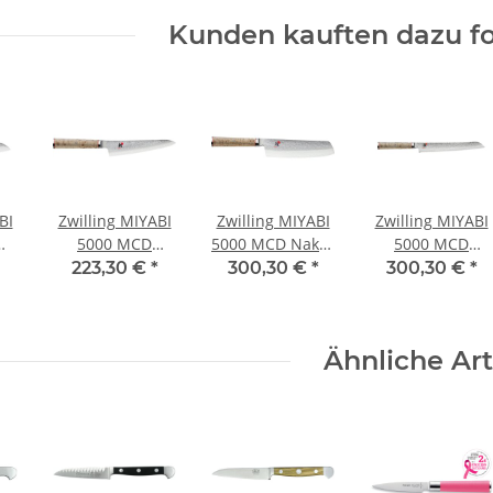
Kunden kauften dazu fo
BI
Zwilling MIYABI
Zwilling MIYABI
Zwilling MIYABI
5000 MCD
5000 MCD Nakiri
5000 MCD
cm
Shotoh 14 cm
17 cm
Brotmesser 23
223,30 €
*
300,30 €
*
300,30 €
*
cm
Ähnliche Art