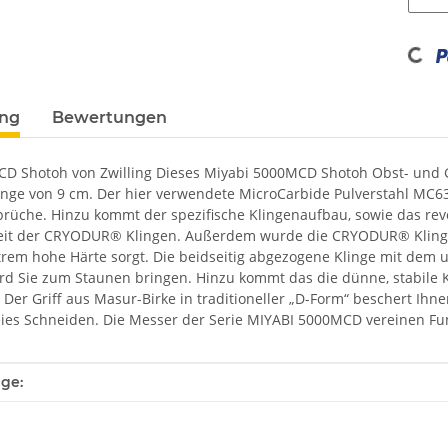
Loading...
ung
Bewertungen
D Shotoh von Zwilling Dieses Miyabi 5000MCD Shotoh Obst- und Ge
änge von 9 cm. Der hier verwendete MicroCarbide Pulverstahl MC63 i
üche. Hinzu kommt der spezifische Klingenaufbau, sowie das revol
keit der CRYODUR® Klingen. Außerdem wurde die CRYODUR® Klinge, 
xtrem hohe Härte sorgt. Die beidseitig abgezogene Klinge mit de
ird Sie zum Staunen bringen. Hinzu kommt das die dünne, stabile K
. Der Griff aus Masur-Birke in traditioneller „D-Form“ beschert Ih
es Schneiden. Die Messer der Serie MIYABI 5000MCD vereinen Funk
enschaft
ge: