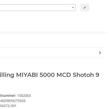
✔
illing MIYABI 5000 MCD Shotoh 9
elnummer:
1002003
4009839275920
34372-091