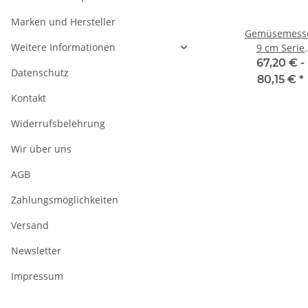
Marken und Hersteller
IYABI
Zwilling
Zwilling Pro 9
Gemüsemess
Weitere Informationen
C
****®VIER
cm
9 cm Serie
9 cm
STERNE
Gemüsemesser
Kappa von Gü
 -
39,90 € -
46,76 € -
67,20 € -
Datenschutz
Gemüsemesser
€
*
52,85 €
*
59,71 €
*
80,15 €
*
8 cm
Kontakt
Widerrufsbelehrung
Wir über uns
AGB
Zahlungsmöglichkeiten
Versand
Newsletter
Impressum