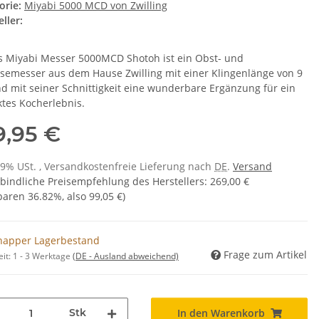
orie:
Miyabi 5000 MCD von Zwilling
ller:
s Miyabi Messer 5000MCD Shotoh ist ein Obst- und
emesser aus dem Hause Zwilling mit einer Klingenlänge von 9
d mit seiner Schnittigkeit eine wunderbare Ergänzung für ein
ktes Kocherlebnis.
9,95 €
 19% USt. , Versandkostenfreie Lieferung nach
DE
.
Versand
bindliche Preisempfehlung des Herstellers
:
269,00 €
sparen
36.82%
, also
99,05 €
)
napper Lagerbestand
Frage zum Artikel
eit:
1 - 3 Werktage
(DE - Ausland abweichend)
Stk
In den Warenkorb