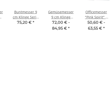
er
Buntmesser 9
Gemüsemesser
Officemesser
cm Klinge Serie
9 cm Klinge
"Pink Spirit" 9
de
Alpha von Güde
Serie Alpha
cm von F. Dick
75,20 €
*
72,00 € -
50,60 € -
Olive von Güde
84,95 €
*
63,55 €
*