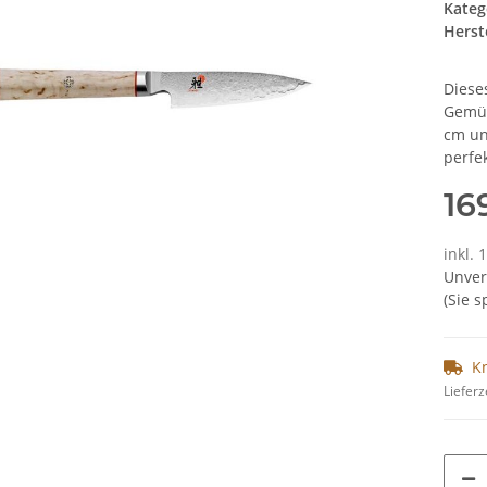
Kateg
Herste
Diese
Gemüs
cm un
perfe
16
inkl.
Unver
(Sie 
K
Lieferz