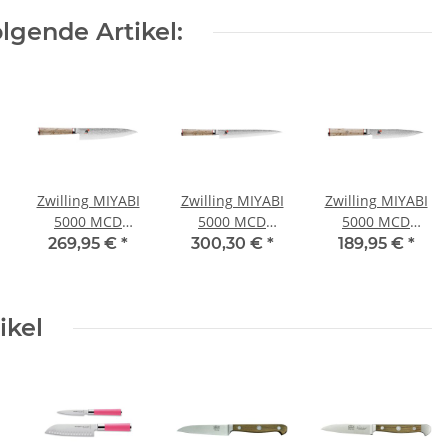
lgende Artikel:
Zwilling MIYABI
Zwilling MIYABI
Zwilling MIYABI
5000 MCD
5000 MCD
5000 MCD
Gyutoh 20 cm
Sujihiki 24 cm
Shotoh 13 cm
269,95 €
*
300,30 €
*
189,95 €
*
ikel