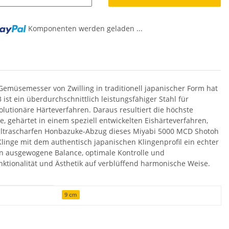
Komponenten werden geladen ...
müsemesser von Zwilling in traditionell japanischer Form hat
st ein überdurchschnittlich leistungsfähiger Stahl für
utionäre Härteverfahren. Daraus resultiert die höchste
gehärtet in einem speziell entwickelten Eishärteverfahren,
m ultrascharfen Honbazuke-Abzug dieses Miyabi 5000 MCD Shotoh
linge mit dem authentisch japanischen Klingenprofil ein echter
nen ausgewogene Balance, optimale Kontrolle und
tionalität und Ästhetik auf verblüffend harmonische Weise.
9 cm