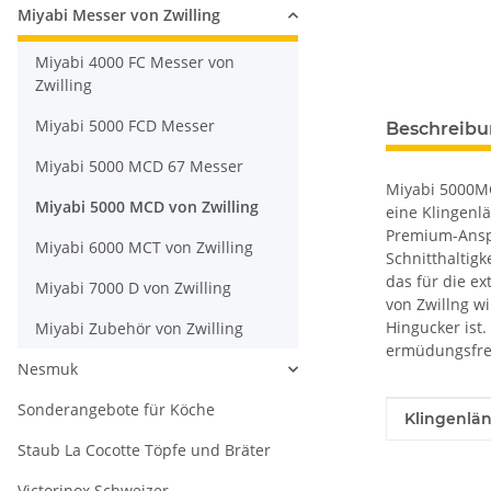
Miyabi Messer von Zwilling
Miyabi 4000 FC Messer von
Zwilling
Miyabi 5000 FCD Messer
Beschreib
Miyabi 5000 MCD 67 Messer
Miyabi 5000MC
Miyabi 5000 MCD von Zwilling
eine Klingenl
Premium-Anspr
Miyabi 6000 MCT von Zwilling
Schnitthaltig
das für die e
Miyabi 7000 D von Zwilling
von Zwillng w
Hingucker ist
Miyabi Zubehör von Zwilling
ermüdungsfrei
Nesmuk
Sonderangebote für Köche
Produkteig
Wert
Klingenlän
Staub La Cocotte Töpfe und Bräter
Victorinox Schweizer