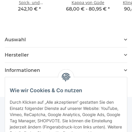
Spick- und
Kappa von Güde
Klin
Garniermesser 10 cm
242,10 €
*
68,00 € -
80,95 €
*
90,
Auswahl
Hersteller
Informationen
Wie wir Cookies & Co nutzen
Durch Klicken auf „Alle akzeptieren“ gestatten Sie den
Einsatz folgender Dienste auf unserer Website: YouTube,
Vimeo, ReCaptcha, Google Analytics, Google Ads, Google
Newsletter Abonnieren
Tag Manager, SHOPVOTE. Sie können die Einstellung
jederzeit ändern (Fingerabdruck-Icon links unten). Weitere
Bitte senden Sie mir entsprechend Ihrer