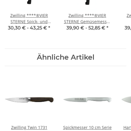
Zwilling ****®VIER
Zwilling ****®VIER
Zw
STERNE Spick- und
STERNE Gemüsemesser
Garniermesser 8 cm
8 cm
Uni
30,30 € -
43,25 €
*
39,90 € -
52,85 €
*
39
Ähnliche Artikel
Zwilling Twin 1731
Spickmesser 10 cm Serie
Har