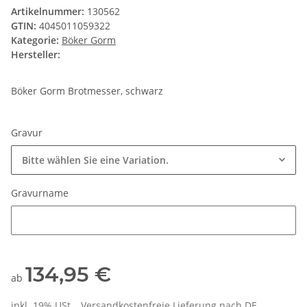
Artikelnummer:
130562
GTIN:
4045011059322
Kategorie:
Böker Gorm
Hersteller:
Böker Gorm Brotmesser, schwarz
Gravur
Bitte wählen Sie eine Variation.
Gravurname
Gravurname
134,95 €
ab
inkl. 19% USt. , Versandkostenfreie Lieferung nach
DE
.