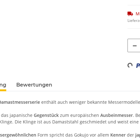
M
Lieferz
Loadin
ung
Bewertungen
Damastmesserserie
enthält auch weniger bekannte Messermodelle,
t das japanische
Gegenstück
zum europäischen
Ausbeinmesser
. B
Klinge. Die Klinge ist aus Damaststahl geschmiedet und weist eine
sergewöhnlichen
Form spricht das Gokujo vor allem
Kenner
der
ja