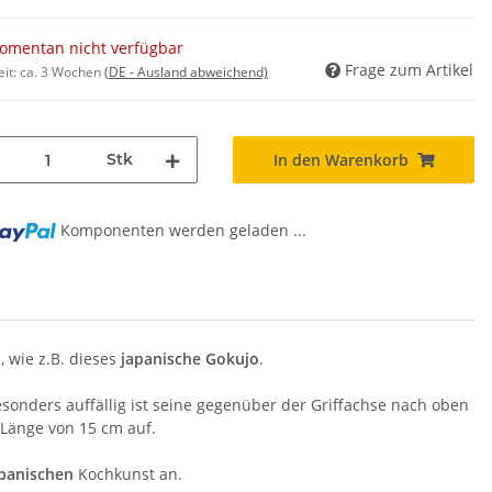
omentan nicht verfügbar
Frage zum Artikel
eit:
ca. 3 Wochen
(DE - Ausland abweichend)
Stk
In den Warenkorb
g...
Komponenten werden geladen ...
 wie z.B. dieses
japanische Gokujo
.
esonders auffällig ist seine gegenüber der Griffachse nach oben
 Länge von 15 cm auf.
panischen
Kochkunst an.