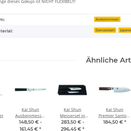
ge dieses Gokujo ist NICHT FLEXIBEL!!!
enschaft
rm:
Ausbeinmesser
Damaststahl
Japani
erial:
Ähnliche Art
Kai Shun
Kai Shun
Kai Shun
er
Ausbeinmesser
Messerset in
Premier Santoku
15 cm
edler
Messer 14 cm
148,50 € -
283,50 € -
184,50 €
*
Holzschatullle
Tim Mälzer
161,45 €
*
296,45 €
*