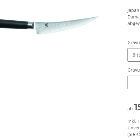
Japan
Damas
abgewi
Grav
Bit
Grav
Grav
1
ab
inkl.
Unver
(Sie 