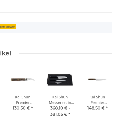
sche Messer
ikel
Kai Shun
Kai Shun
Kai Shun
Premier
Messerset in
Premier
Tourniermesser
edler
Allzweckmesser
130,50 €
*
368,10 € -
148,50 €
*
5,5 cm Tim
Holzschatulle
15 cm Tim
381,05 €
*