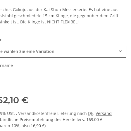
isches Gokujo aus der Kai Shun Messerserie. Es hat eine aus
tstahl geschmiedete 15 cm Klinge, die gegenüber dem Griff
nkelt ist. Die Klinge ist NICHT FLEXIBEL!
ur
te wählen Sie eine Variation.
urname
urname
52,10 €
 19% USt. , Versandkostenfreie Lieferung nach
DE
.
Versand
bindliche Preisempfehlung des Herstellers
:
169,00 €
sparen
10%
, also
16,90 €
)