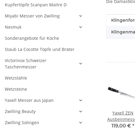
Die Damastklin
Kupfertöpfe Scanpan Maitre D
Miyabi Messer von Zwilling
Produkteig
Wert
Klingenfo
Nesmuk
Klingenmat
Sonderangebote für Köche
Staub La Cocotte Töpfe und Bräter
Victorinox Schweizer
Taschenmesser
Wetzstähle
Wetzsteine
Yaxell Messer aus Japan
Zwilling Beauty
n
Kai Shun
Kai Shun
Yaxell ZEN
sser
Kleines
Steakmesser-Set
Ausbeinmess
Zwilling Solingen
Schinkenmesser
 -
166,50 € -
202,50 € -
119,00 €
*
18 cm
€
*
179,45 €
*
215,45 €
*