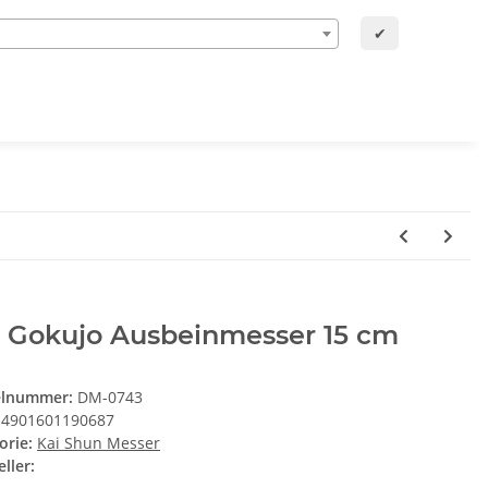
✔
i Gokujo Ausbeinmesser 15 cm
elnummer:
DM-0743
4901601190687
orie:
Kai Shun Messer
ller: