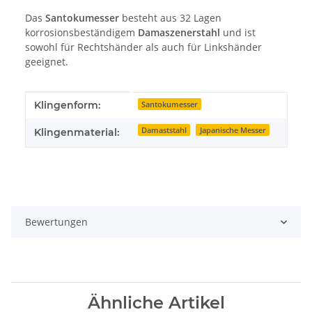
Das
Santokumesser
besteht aus 32 Lagen
korrosionsbeständigem
Damaszenerstahl
und ist
sowohl für Rechtshänder als auch für Linkshänder
geeignet.
Produkteigenschaft
Wert
Klingenform:
Santokumesser
Damaststahl
Japanische Messer
Klingenmaterial:
Bewertungen
Ähnliche Artikel