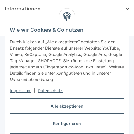
Informationen
Wie wir Cookies & Co nutzen
Durch Klicken auf „Alle akzeptieren“ gestatten Sie den
Einsatz folgender Dienste auf unserer Website: YouTube,
Vimeo, ReCaptcha, Google Analytics, Google Ads, Google
Newsletter Abonnieren
Tag Manager, SHOPVOTE. Sie können die Einstellung
jederzeit ändern (Fingerabdruck-Icon links unten). Weitere
Bitte senden Sie mir entsprechend Ihrer
Details finden Sie unter
Konfigurieren
und in unserer
Datenschutzerklärung
regelmäßig und jederzeit widerruflich
Datenschutzerklärung
.
Informationen zu Ihrem Produktsortiment per E-Mail zu.
Impressum
|
Datenschutz
Abonnieren
Alle akzeptieren
Newsletter Abonnieren
Konfigurieren
Vertrag widerrufen