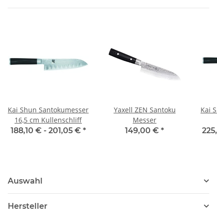
Kai Shun Santokumesser
Yaxell ZEN Santoku
Kai 
16,5 cm Kullenschliff
Messer
188,10 € -
201,05 €
*
149,00 €
*
225
Auswahl
Hersteller