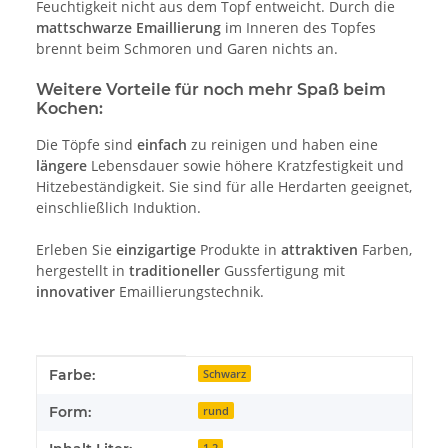
Feuchtigkeit nicht aus dem Topf entweicht. Durch die
mattschwarze Emaillierung
im Inneren des Topfes
brennt beim Schmoren und Garen nichts an.
Weitere Vorteile für noch mehr Spaß beim
Kochen:
Die Töpfe sind
einfach
zu reinigen und haben eine
längere
Lebensdauer sowie höhere Kratzfestigkeit und
Hitzebeständigkeit. Sie sind für alle Herdarten geeignet,
einschließlich Induktion.
Erleben Sie
einzigartige
Produkte in
attraktiven
Farben,
hergestellt in
traditioneller
Gussfertigung mit
innovativer
Emaillierungstechnik.
Produkteigenschaft
Wert
Farbe:
Schwarz
Form:
rund
1,2