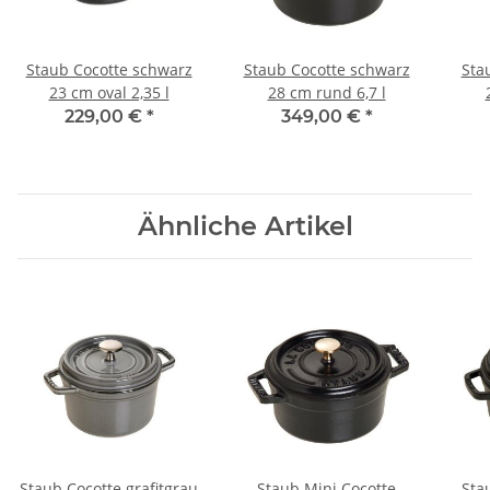
Staub Cocotte schwarz
Staub Cocotte schwarz
Sta
23 cm oval 2,35 l
28 cm rund 6,7 l
229,00 €
*
349,00 €
*
Ähnliche Artikel
Staub Cocotte grafitgrau
Staub Mini Cocotte
Sta