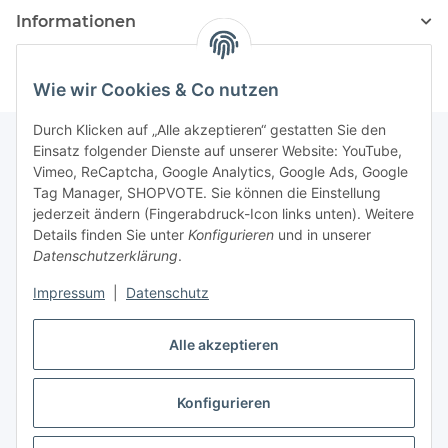
Informationen
Wie wir Cookies & Co nutzen
Durch Klicken auf „Alle akzeptieren“ gestatten Sie den
Einsatz folgender Dienste auf unserer Website: YouTube,
Vimeo, ReCaptcha, Google Analytics, Google Ads, Google
Newsletter Abonnieren
Tag Manager, SHOPVOTE. Sie können die Einstellung
jederzeit ändern (Fingerabdruck-Icon links unten). Weitere
Bitte senden Sie mir entsprechend Ihrer
Details finden Sie unter
Konfigurieren
und in unserer
Datenschutzerklärung
regelmäßig und jederzeit widerruflich
Datenschutzerklärung
.
Informationen zu Ihrem Produktsortiment per E-Mail zu.
Impressum
|
Datenschutz
Abonnieren
Alle akzeptieren
Newsletter Abonnieren
Konfigurieren
Vertrag widerrufen
* Alle Preise inkl. gesetzlicher USt., zzgl.
Versand