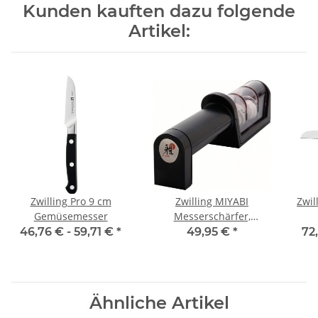
Kunden kauften dazu folgende
Artikel:
Zwilling Pro 9 cm
Zwilling MIYABI
Zwil
Gemüsemesser
Messerschärfer,
Keramik- und
46,76 € -
59,71 €
*
49,95 €
*
72
Diamantrolle 210 mm
Ähnliche Artikel