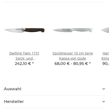
Zwilling Twin 1731
Spickmesser 10 cm Serie
Har
Spick- und
Kappa von Güde
Klin
Garniermesser 10 cm
242,10 €
*
68,00 € -
80,95 €
*
90,
Auswahl
Hersteller