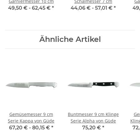
Garniermesser 10 cm
Schälmesser 7 cm
Ga
49,50 € -
62,45 €
*
44,06 € -
57,01 €
*
49
Ähnliche Artikel
Gemüsemesser 9 cm
Buntmesser 9 cm Klinge
Ge
Serie Kappa von Güde
Serie Alpha von Güde
Klin
67,20 € -
80,15 €
*
75,20 €
*
72