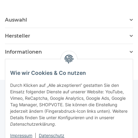
Auswahl
Hersteller
Informationen
Wie wir Cookies & Co nutzen
Durch Klicken auf „Alle akzeptieren“ gestatten Sie den
Einsatz folgender Dienste auf unserer Website: YouTube,
Vimeo, ReCaptcha, Google Analytics, Google Ads, Google
Newsletter Abonnieren
Tag Manager, SHOPVOTE. Sie können die Einstellung
jederzeit ändern (Fingerabdruck-Icon links unten). Weitere
Bitte senden Sie mir entsprechend Ihrer
Details finden Sie unter
Konfigurieren
und in unserer
Datenschutzerklärung
regelmäßig und jederzeit widerruflich
Datenschutzerklärung
.
Informationen zu Ihrem Produktsortiment per E-Mail zu.
Impressum
|
Datenschutz