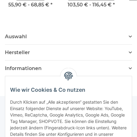
55,90 € -
68,85 €
*
103,50 € -
116,45 €
*
Auswahl
Hersteller
Informationen
Wie wir Cookies & Co nutzen
Durch Klicken auf „Alle akzeptieren“ gestatten Sie den
Einsatz folgender Dienste auf unserer Website: YouTube,
Vimeo, ReCaptcha, Google Analytics, Google Ads, Google
Newsletter Abonnieren
Tag Manager, SHOPVOTE. Sie können die Einstellung
jederzeit ändern (Fingerabdruck-Icon links unten). Weitere
Bitte senden Sie mir entsprechend Ihrer
Details finden Sie unter
Konfigurieren
und in unserer