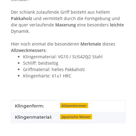
Der schlank zulaufende Griff besteht aus hellem
Pakkaholz
und vermittelt durch die Formgebung und
die quer verlaufende
Maserung
eine besonders
leichte
Dynamik.
Hier noch einmal die besonderen
Merkmale
dieses
Allzweckmessers
:
Klingenmaterial: VG10 / SUS420J2 Stahl
Schliff: beidseitig
Griffmaterial: helles Pakkaholz
Klingenhärte: 61±1 HRC
Produkteigenschaft
Wert
Klingenform:
Allzweckmesser
Klingenmaterial:
Japanische Messer