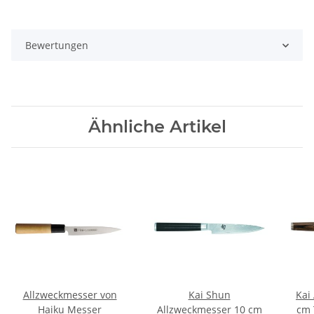
Bewertungen
Ähnliche Artikel
Allzweckmesser von
Kai Shun
Kai
Haiku Messer
Allzweckmesser 10 cm