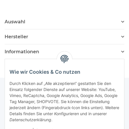
Auswahl
Hersteller
Informationen
Wie wir Cookies & Co nutzen
Durch Klicken auf „Alle akzeptieren“ gestatten Sie den
Einsatz folgender Dienste auf unserer Website: YouTube,
Vimeo, ReCaptcha, Google Analytics, Google Ads, Google
Newsletter Abonnieren
Tag Manager, SHOPVOTE. Sie können die Einstellung
jederzeit ändern (Fingerabdruck-Icon links unten). Weitere
Bitte senden Sie mir entsprechend Ihrer
Details finden Sie unter
Konfigurieren
und in unserer
Datenschutzerklärung
regelmäßig und jederzeit widerruflich
Datenschutzerklärung
.
Informationen zu Ihrem Produktsortiment per E-Mail zu.