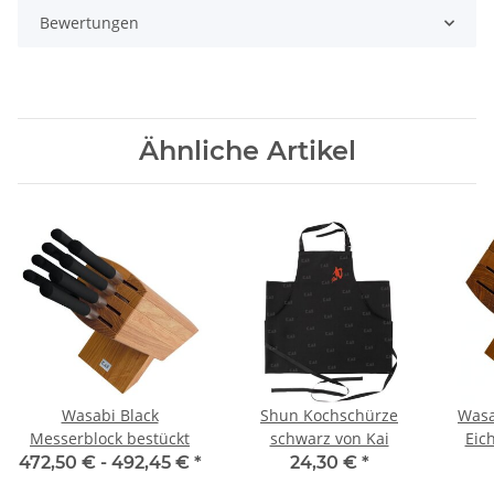
Bewertungen
Ähnliche Artikel
Wasabi Black
Shun Kochschürze
Wasa
Messerblock bestückt
schwarz von Kai
Eic
23,5
472,50 € -
492,45 €
*
24,30 €
*