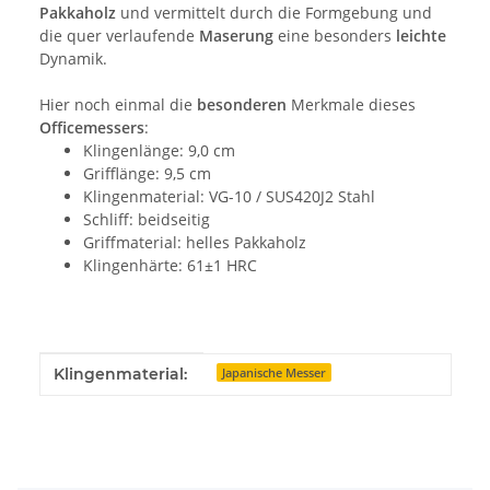
Pakkaholz
und vermittelt durch die Formgebung und
die quer verlaufende
Maserung
eine besonders
leichte
Dynamik.
Hier noch einmal die
besonderen
Merkmale dieses
Officemessers
:
Klingenlänge: 9,0 cm
Grifflänge: 9,5 cm
Klingenmaterial: VG-10 / SUS420J2 Stahl
Schliff: beidseitig
Griffmaterial: helles Pakkaholz
Klingenhärte: 61±1 HRC
Produkteigenschaft
Wert
Klingenmaterial:
Japanische Messer