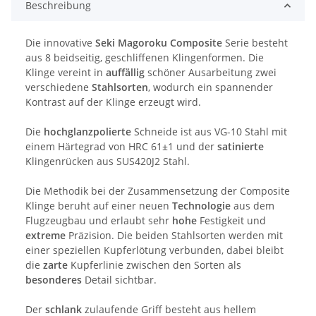
Beschreibung
Die innovative
Seki Magoroku Composite
Serie besteht
aus 8 beidseitig, geschliffenen Klingenformen. Die
Klinge vereint in
auffällig
schöner Ausarbeitung zwei
verschiedene
Stahlsorten
, wodurch ein spannender
Kontrast auf der Klinge erzeugt wird.
Die
hochglanzpolierte
Schneide ist aus VG-10 Stahl mit
einem Härtegrad von HRC 61±1 und der
satinierte
Klingenrücken aus SUS420J2 Stahl.
Die Methodik bei der Zusammensetzung der Composite
Klinge beruht auf einer neuen
Technologie
aus dem
Flugzeugbau und erlaubt sehr
hohe
Festigkeit und
extreme
Präzision. Die beiden Stahlsorten werden mit
einer speziellen Kupferlötung verbunden, dabei bleibt
die
zarte
Kupferlinie zwischen den Sorten als
besonderes
Detail sichtbar.
Der
schlank
zulaufende Griff besteht aus hellem