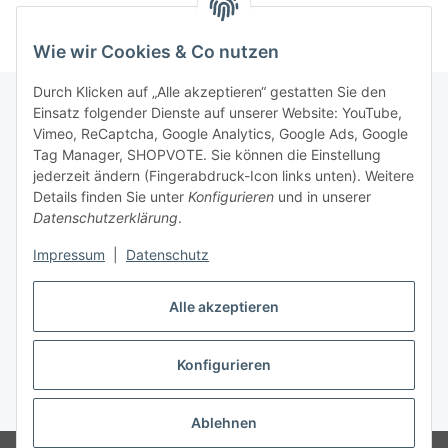
Wie wir Cookies & Co nutzen
Durch Klicken auf „Alle akzeptieren“ gestatten Sie den
Einsatz folgender Dienste auf unserer Website: YouTube,
Vimeo, ReCaptcha, Google Analytics, Google Ads, Google
Newsletter Abonnieren
Tag Manager, SHOPVOTE. Sie können die Einstellung
jederzeit ändern (Fingerabdruck-Icon links unten). Weitere
Bitte senden Sie mir entsprechend Ihrer
Details finden Sie unter
Konfigurieren
und in unserer
Datenschutzerklärung
regelmäßig und jederzeit widerruflich
Datenschutzerklärung
.
Informationen zu Ihrem Produktsortiment per E-Mail zu.
Impressum
|
Datenschutz
Abonnieren
Alle akzeptieren
Newsletter Abonnieren
Konfigurieren
Vertrag widerrufen
* Alle Preise inkl. gesetzlicher USt., zzgl.
Versand
Ablehnen