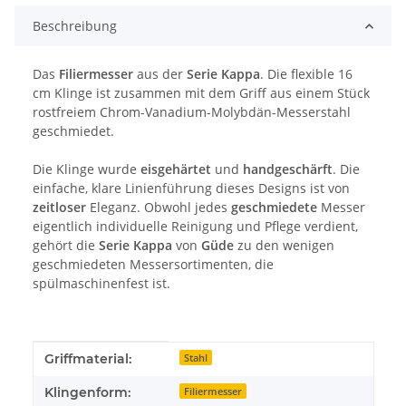
Beschreibung
Das
Filiermesser
aus der
Serie Kappa
. Die flexible 16
cm Klinge ist zusammen mit dem Griff aus einem Stück
rostfreiem Chrom-Vanadium-Molybdän-Messerstahl
geschmiedet.
Die Klinge wurde
eisgehärtet
und
handgeschärft
. Die
einfache, klare Linienführung dieses Designs ist von
zeitloser
Eleganz. Obwohl jedes
geschmiedete
Messer
eigentlich individuelle Reinigung und Pflege verdient,
gehört die
Serie
Kappa
von
Güde
zu den wenigen
geschmiedeten Messersortimenten, die
spülmaschinenfest ist.
Produkteigenschaft
Wert
Griffmaterial:
Stahl
Klingenform:
Filiermesser