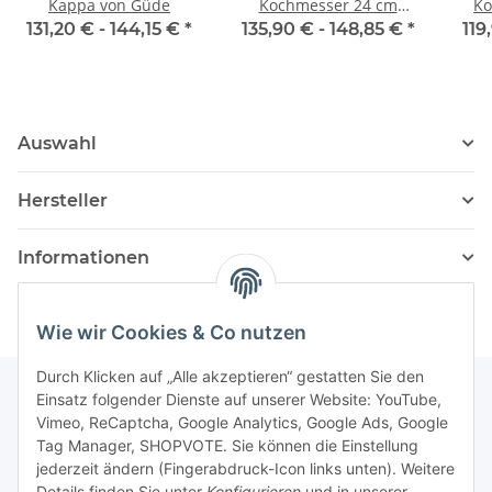
Kappa von Güde
Kochmesser 24 cm
Ko
Design von F.A. Porsche
Desi
131,20 € -
144,15 €
*
135,90 € -
148,85 €
*
119
Auswahl
Hersteller
Informationen
Wie wir Cookies & Co nutzen
Durch Klicken auf „Alle akzeptieren“ gestatten Sie den
Einsatz folgender Dienste auf unserer Website: YouTube,
Vimeo, ReCaptcha, Google Analytics, Google Ads, Google
Newsletter Abonnieren
Tag Manager, SHOPVOTE. Sie können die Einstellung
jederzeit ändern (Fingerabdruck-Icon links unten). Weitere
Bitte senden Sie mir entsprechend Ihrer
Details finden Sie unter
Konfigurieren
und in unserer