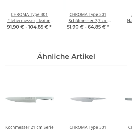
CHROMA Type 301
CHROMA Type 301
Filetiermesser, flexibel
Schälmesser 7,7 cm
Na
19 cm Design by F.A.
Design by F.A. Porsche
91,90 € -
104,85 €
*
51,90 € -
64,85 €
*
Porsche
Ähnliche Artikel
Kochmesser 21 cm Serie
CHROMA Type 301
C