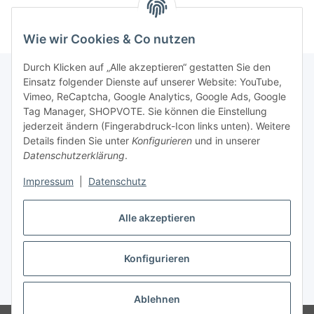
Wie wir Cookies & Co nutzen
Durch Klicken auf „Alle akzeptieren“ gestatten Sie den
Einsatz folgender Dienste auf unserer Website: YouTube,
Vimeo, ReCaptcha, Google Analytics, Google Ads, Google
Newsletter Abonnieren
Tag Manager, SHOPVOTE. Sie können die Einstellung
jederzeit ändern (Fingerabdruck-Icon links unten). Weitere
Bitte senden Sie mir entsprechend Ihrer
Details finden Sie unter
Konfigurieren
und in unserer
Datenschutzerklärung
regelmäßig und jederzeit widerruflich
Datenschutzerklärung
.
Informationen zu Ihrem Produktsortiment per E-Mail zu.
Impressum
|
Datenschutz
Abonnieren
Alle akzeptieren
Newsletter Abonnieren
Konfigurieren
Vertrag widerrufen
* Alle Preise inkl. gesetzlicher USt., zzgl.
Versand
Ablehnen