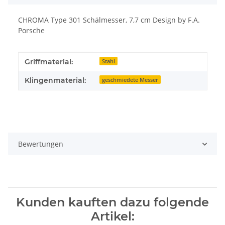
CHROMA Type 301 Schälmesser, 7,7 cm Design by F.A.
Porsche
Produkteigenschaft
Wert
Griffmaterial:
Stahl
Klingenmaterial:
geschmiedete Messer
Bewertungen
Kunden kauften dazu folgende
Artikel: