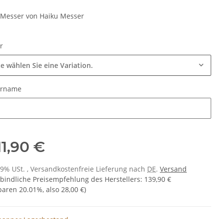
Messer von Haiku Messer
ur
te wählen Sie eine Variation.
urname
urname
11,90 €
 19% USt. , Versandkostenfreie Lieferung nach
DE
.
Versand
bindliche Preisempfehlung des Herstellers
:
139,90 €
sparen
20.01%
, also
28,00 €
)