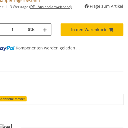
napper Lagerbestand
Frage zum Artikel
eit:
1 - 3 Werktage
(DE - Ausland abweichend)
Stk
In den Warenkorb
Komponenten werden geladen ...
apanische Messer
ikel