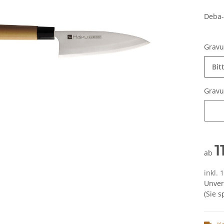
Deba-
Grav
Bit
Grav
Grav
1
ab
inkl.
Unver
(Sie 