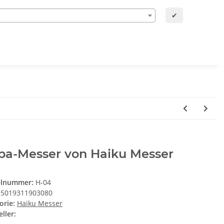
✔
ba-Messer von Haiku Messer
elnummer:
H-04
5019311903080
orie:
Haiku Messer
ller: