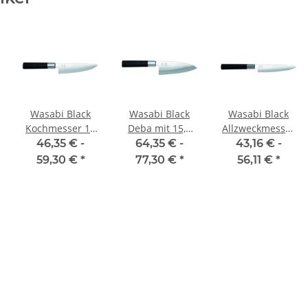
Wasabi Black
Wasabi Black
Wasabi Black
Kochmesser 15
Deba mit 15,5
Allzweckmesser
cm Klinge
cm Klinge
mit 15 cm Klinge
46,35 € -
64,35 € -
43,16 € -
59,30 €
*
77,30 €
*
56,11 €
*