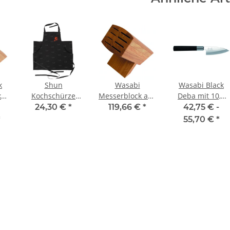
k
Shun
Wasabi
Wasabi Black
k
Kochschürze
Messerblock aus
Deba mit 10,5
schwarz von Kai
Eichenholz
cm Klinge
24,30 €
*
119,66 €
*
42,75 € -
unbestückt
*
55,70 €
*
23,5/13,0/22,0
cm L/B/H