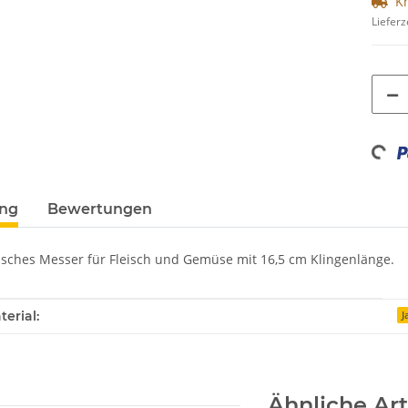
K
Lieferz
Loading...
ung
Bewertungen
isches Messer für Fleisch und Gemüse mit 16,5 cm Klingenlänge.
enschaft
erial:
J
Ähnliche Art