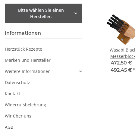
Bitte wählen Sie einen
Hersteller.
Informationen
Herzstück Rezepte
ack
Wasabi Black
Wasabi Black
Wasabi Blac
r 23
Schinkenmesser
Yanagiba mit 24
Messerbloc
Marken und Hersteller
ge
23 cm Klinge
cm Klinge
bestückt
 -
58,50 € -
47,25 € -
472,50 € -
€
*
71,45 €
*
60,20 €
*
492,45 €
Weitere Informationen
Datenschutz
Kontakt
Widerrufsbelehrung
Wir über uns
AGB