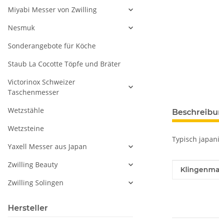
Miyabi Messer von Zwilling
Nesmuk
Sonderangebote für Köche
Staub La Cocotte Töpfe und Bräter
Victorinox Schweizer
Taschenmesser
Wetzstähle
Beschreib
Wetzsteine
Typisch japan
Yaxell Messer aus Japan
Zwilling Beauty
Produkteig
Wert
Klingenmat
Zwilling Solingen
Hersteller