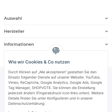
Auswahl
Hersteller
Informationen
Wie wir Cookies & Co nutzen
Durch Klicken auf „Alle akzeptieren“ gestatten Sie den
Einsatz folgender Dienste auf unserer Website: YouTube,
Vimeo, ReCaptcha, Google Analytics, Google Ads, Google
Newsletter Abonnieren
Tag Manager, SHOPVOTE. Sie können die Einstellung
jederzeit ändern (Fingerabdruck-Icon links unten). Weitere
Bitte senden Sie mir entsprechend Ihrer
Details finden Sie unter
Konfigurieren
und in unserer
Datenschutzerklärung
regelmäßig und jederzeit widerruflich
Datenschutzerklärung
.
Informationen zu Ihrem Produktsortiment per E-Mail zu.