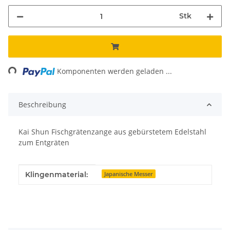
Stk
ng...
Komponenten werden geladen ...
Beschreibung
Kai Shun Fischgrätenzange aus gebürstetem Edelstahl
zum Entgräten
Produkteigenschaft
Wert
Klingenmaterial:
Japanische Messer