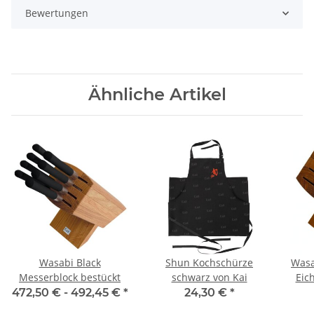
Bewertungen
Ähnliche Artikel
Wasabi Black
Shun Kochschürze
Wasa
Messerblock bestückt
schwarz von Kai
Eic
23,5
472,50 € -
492,45 €
*
24,30 €
*