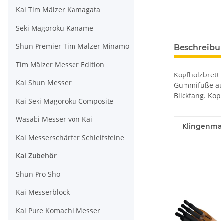
Kai Tim Mälzer Kamagata
Seki Magoroku Kaname
Shun Premier Tim Mälzer Minamo
Beschreib
Tim Mälzer Messer Edition
Kopfholzbrett 
Kai Shun Messer
Gummifüße auf 
Blickfang. Kop
Kai Seki Magoroku Composite
Wasabi Messer von Kai
Produkteig
Wert
Klingenmat
Kai Messerschärfer Schleifsteine
Kai Zubehör
Shun Pro Sho
Kai Messerblock
Kai Pure Komachi Messer