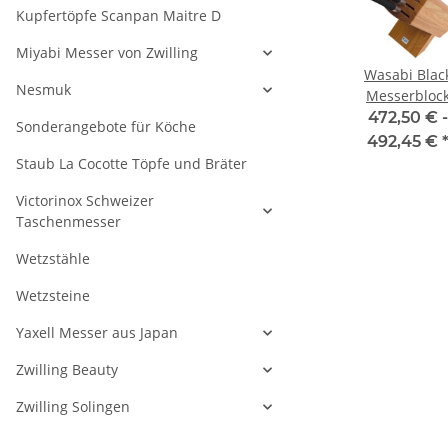
Kupfertöpfe Scanpan Maitre D
Miyabi Messer von Zwilling
ack
Wasabi Black
Wasabi Black
Wasabi Blac
Nesmuk
r 23
Schinkenmesser
Yanagiba mit 24
Messerbloc
ge
23 cm Klinge
cm Klinge
bestückt
 -
58,50 € -
47,25 € -
472,50 € -
Sonderangebote für Köche
€
*
71,45 €
*
60,20 €
*
492,45 €
Staub La Cocotte Töpfe und Bräter
Victorinox Schweizer
Taschenmesser
Wetzstähle
Wetzsteine
Yaxell Messer aus Japan
Zwilling Beauty
Zwilling Solingen