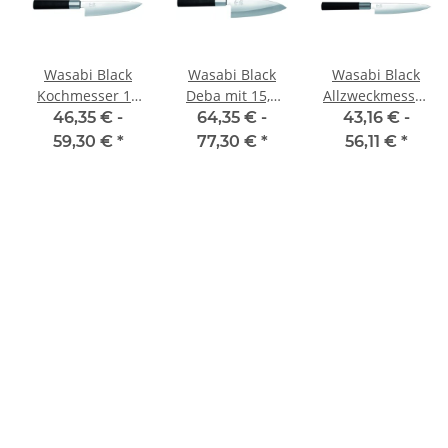
Wasabi Black
Wasabi Black
Wasabi Black
Kochmesser 15
Deba mit 15,5
Allzweckmesser
cm Klinge
cm Klinge
mit 15 cm Klinge
46,35 € -
64,35 € -
43,16 € -
59,30 €
*
77,30 €
*
56,11 €
*