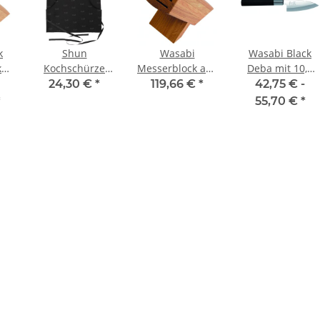
k
Shun
Wasabi
Wasabi Black
k
Kochschürze
Messerblock aus
Deba mit 10,5
schwarz von Kai
Eichenholz
cm Klinge
24,30 €
*
119,66 €
*
42,75 € -
unbestückt
*
55,70 €
*
23,5/13,0/22,0
cm L/B/H