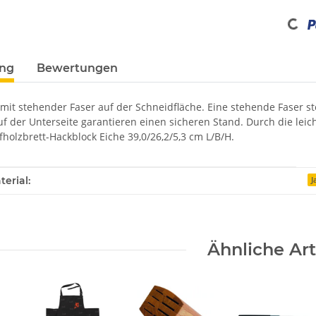
Loading...
ung
Bewertungen
mit stehender Faser auf der Schneidfläche. Eine stehende Faser st
der Unterseite garantieren einen sicheren Stand. Durch die leicht
fholzbrett-Hackblock Eiche 39,0/26,2/5,3 cm L/B/H.
enschaft
erial:
J
Ähnliche Art