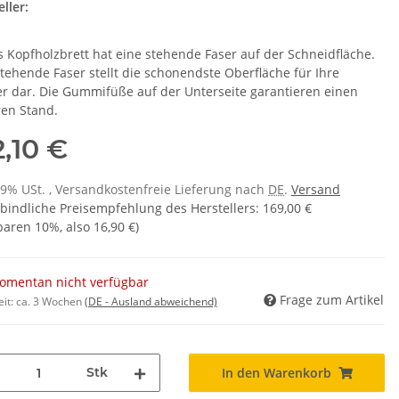
ller:
s Kopfholzbrett hat eine stehende Faser auf der Schneidfläche.
stehende Faser stellt die schonendste Oberfläche für Ihre
r dar. Die Gummifüße auf der Unterseite garantieren einen
ren Stand.
2,10 €
 19% USt. , Versandkostenfreie Lieferung nach
DE
.
Versand
bindliche Preisempfehlung des Herstellers
:
169,00 €
sparen
10%
, also
16,90 €
)
omentan nicht verfügbar
Frage zum Artikel
eit:
ca. 3 Wochen
(DE - Ausland abweichend)
Stk
In den Warenkorb