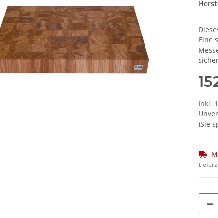
Herste
Diese
Eine 
Messe
siche
15
inkl.
Unver
(Sie 
M
Lieferz