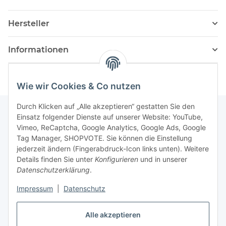
Hersteller
Informationen
Wie wir Cookies & Co nutzen
Durch Klicken auf „Alle akzeptieren“ gestatten Sie den
Einsatz folgender Dienste auf unserer Website: YouTube,
Vimeo, ReCaptcha, Google Analytics, Google Ads, Google
Newsletter Abonnieren
Tag Manager, SHOPVOTE. Sie können die Einstellung
jederzeit ändern (Fingerabdruck-Icon links unten). Weitere
Bitte senden Sie mir entsprechend Ihrer
Details finden Sie unter
Konfigurieren
und in unserer
Datenschutzerklärung
regelmäßig und jederzeit widerruflich
Datenschutzerklärung
.
Informationen zu Ihrem Produktsortiment per E-Mail zu.
Impressum
|
Datenschutz
Abonnieren
Alle akzeptieren
Newsletter Abonnieren