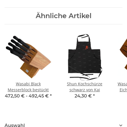
Ähnliche Artikel
Wasabi Black
Shun Kochschürze
Wasa
Messerblock bestückt
schwarz von Kai
Eic
23,5
472,50 € -
492,45 €
*
24,30 €
*
Auswahl