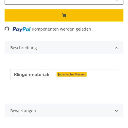
ing...
Komponenten werden geladen ...
Beschreibung
Produkteigenschaft
Wert
Klingenmaterial:
Japanische Messer
Bewertungen