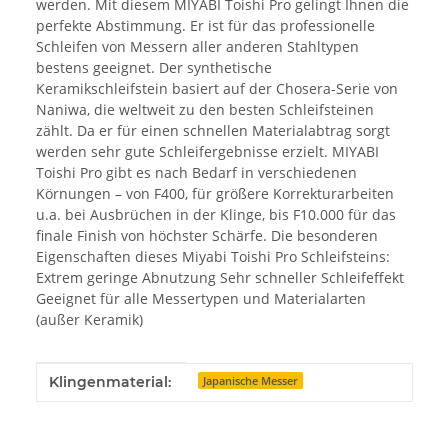
werden. Mit diesem MIYABI Toishi Pro gelingt Ihnen die
perfekte Abstimmung. Er ist für das professionelle
Schleifen von Messern aller anderen Stahltypen
bestens geeignet. Der synthetische
Keramikschleifstein basiert auf der Chosera-Serie von
Naniwa, die weltweit zu den besten Schleifsteinen
zählt. Da er für einen schnellen Materialabtrag sorgt
werden sehr gute Schleifergebnisse erzielt. MIYABI
Toishi Pro gibt es nach Bedarf in verschiedenen
Körnungen – von F400, für größere Korrekturarbeiten
u.a. bei Ausbrüchen in der Klinge, bis F10.000 für das
finale Finish von höchster Schärfe. Die besonderen
Eigenschaften dieses Miyabi Toishi Pro Schleifsteins:
Extrem geringe Abnutzung Sehr schneller Schleifeffekt
Geeignet für alle Messertypen und Materialarten
(außer Keramik)
Produkteigenschaft
Wert
Klingenmaterial:
Japanische Messer