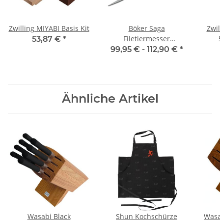
Zwilling MIYABI Basis Kit
Böker Saga
Zwi
Filetiermesser
53,87 €
*
stonewash
99,95 € -
112,90 €
*
Ähnliche Artikel
Wasabi Black
Shun Kochschürze
Wasa